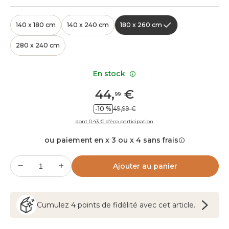
140 x 180 cm
140 x 240 cm
180 x 260 cm
280 x 240 cm
En stock
44
,
€
99
-10 %
49,99 €
dont 0.43 € d’éco participation
ou paiement en x 3 ou x 4 sans frais
Ajouter au panier
Cumulez
4
points
de fidélité avec cet article.