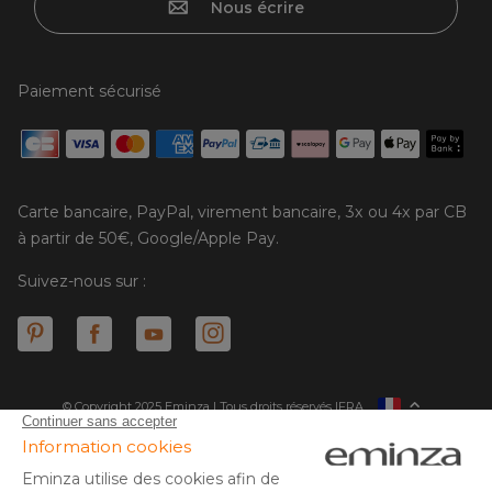
Nous écrire
Paiement sécurisé
Carte bancaire, PayPal, virement bancaire, 3x ou 4x par CB
à partir de 50€, Google/Apple Pay.
Suivez-nous sur :
© Copyright 2025 Eminza | Tous droits réservés |
FRA
ESPAÑA
ITALIE
DEUTSCHLAND
* Vous disposez de 30 jours (à compter de la réception ou du