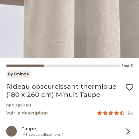
1
sur
3
By Eminza
Rideau obscurcissant thermique
(180 x 260 cm) Minuit Taupe
REF. 31DYU01
Voir la description
(
4
)
Taupe
( + 5 couleurs disponibles )