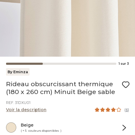
1
sur
3
By Eminza
Rideau obscurcissant thermique
(180 x 260 cm) Minuit Beige sable
REF. 31DXU01
Voir la description
(
6
)
Beige
( + 5 couleurs disponibles )