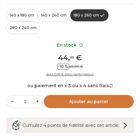
140 x 180 cm
140 x 240 cm
180 x 260 cm
280 x 240 cm
En stock
44
,
€
99
-10 %
49,99 €
dont 0.43 € d’éco participation
ou paiement en x 3 ou x 4 sans frais
Ajouter au panier
Cumulez
4
points
de fidélité avec cet article.