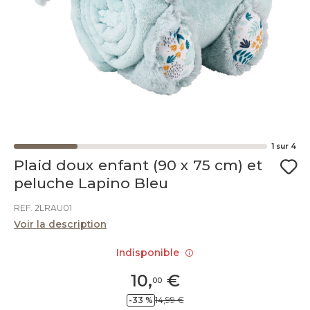
1
sur
4
Plaid doux enfant (90 x 75 cm) et
peluche Lapino Bleu
REF. 2LRAU01
Voir la description
Indisponible
10
,
€
00
-33 %
14,99 €