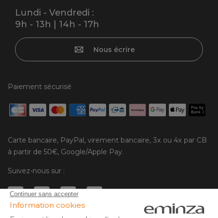
Lundi - Vendredi :
9h - 13h | 14h - 17h
Nous écrire
Paiement sécurisé
Carte bancaire, PayPal, virement bancaire, 3x ou 4x par CB
à partir de 50€, Google/Apple Pay.
Suivez-nous sur :