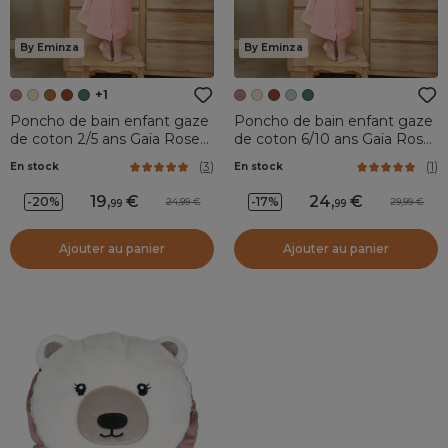
By Eminza
By Eminza
+1
Poncho de bain enfant gaze
Poncho de bain enfant gaze
de coton 2/5 ans Gaïa Rose
de coton 6/10 ans Gaïa Rose
pêche
pêche
(
3
)
(
1
)
En stock
En stock
19
,
24
,
-20%
-17%
24,99
29,99
99
99
Ajouter au panier
Ajouter au panier