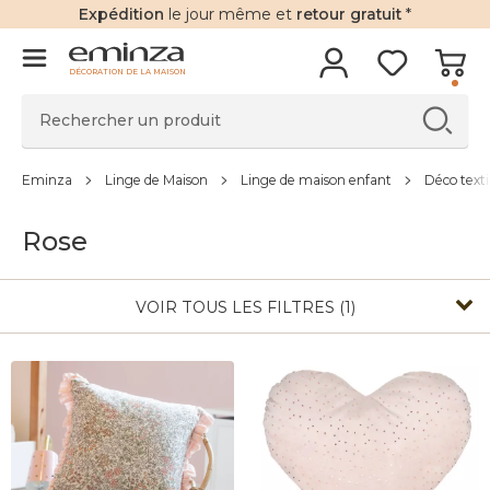
Expédition
le jour même et
retour gratuit
*
DÉCORATION DE LA MAISON
Eminza
Linge de Maison
Linge de maison enfant
Déco texti
Rose
VOIR TOUS LES FILTRES (1)