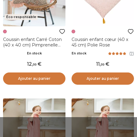
Éco-responsable
Coussin enfant Carré Coton
Coussin enfant cœur (40 x
(40 x 40 cm) Pimprenelle
45 cm) Polie Rose
Rose
(
7
)
En stock
En stock
12
,
11
,
99
99
Ajouter au panier
Ajouter au panier