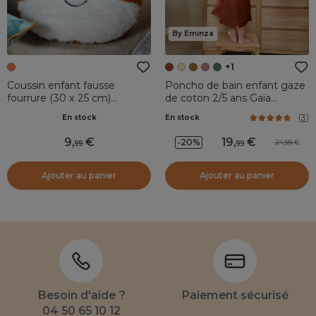
By Eminza
+1
Coussin enfant fausse
Poncho de bain enfant gaze
fourrure (30 x 25 cm)
de coton 2/5 ans Gaïa
Ferdinand Orange
Terracotta
(
3
)
En stock
En stock
9
,
19
,
-20%
24,99
99
99
Ajouter au panier
Ajouter au panier
Besoin d'aide ?
Paiement sécurisé
04 50 65 10 12