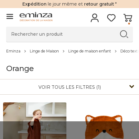
Expédition
le jour même et
retour gratuit
*
DÉCORATION DE LA MAISON
Eminza
Linge de Maison
Linge de maison enfant
Déco texti
Orange
VOIR TOUS LES FILTRES (1)