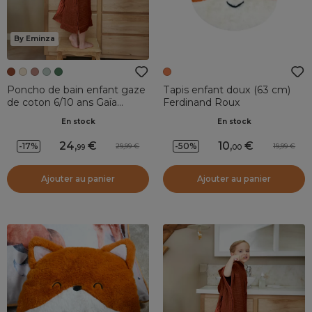
By Eminza
Poncho de bain enfant gaze
Tapis enfant doux (63 cm)
de coton 6/10 ans Gaïa
Ferdinand Roux
Terracotta
En stock
En stock
24
,
10
,
-17%
-50%
29,99
19,99
99
00
Ajouter au panier
Ajouter au panier