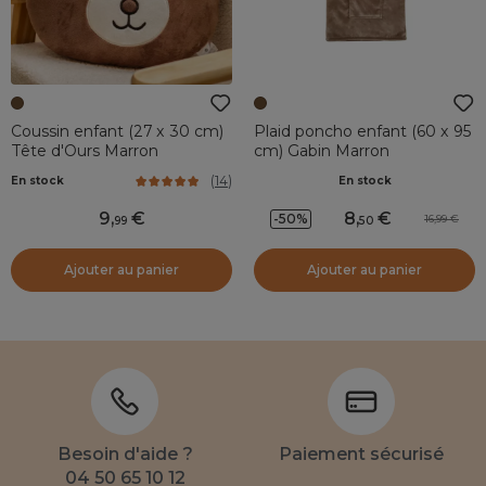
Coussin enfant (27 x 30 cm)
Plaid poncho enfant (60 x 95
Tête d'Ours Marron
cm) Gabin Marron
(
14
)
En stock
En stock
9
,
8
,
-50%
16,99
99
50
Ajouter au panier
Ajouter au panier
Besoin d'aide ?
Paiement sécurisé
04 50 65 10 12