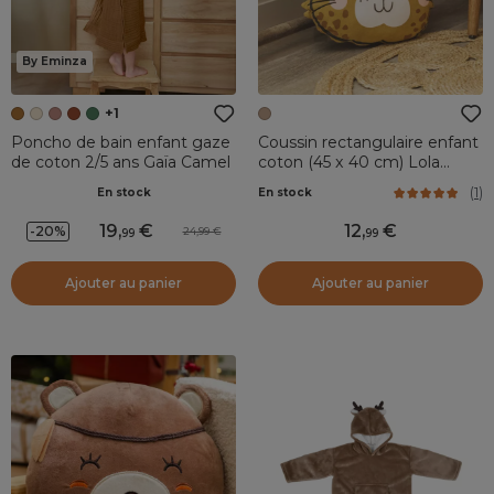
By Eminza
+1
Poncho de bain enfant gaze
Coussin rectangulaire enfant
de coton 2/5 ans Gaïa Camel
coton (45 x 40 cm) Lola
Caramel
(
1
)
En stock
En stock
19
,
12
,
-20%
24,99
99
99
Ajouter au panier
Ajouter au panier