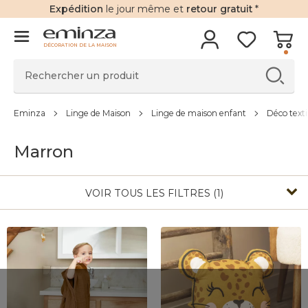
Expédition
le jour même et
retour gratuit
*
DÉCORATION DE LA MAISON
Eminza
Linge de Maison
Linge de maison enfant
Déco texti
Marron
VOIR TOUS LES FILTRES (1)