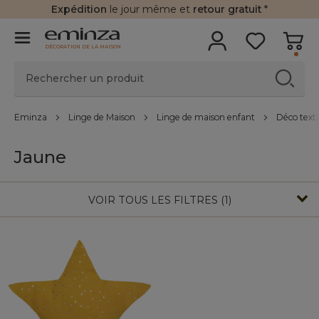
Expédition
le jour même et
retour gratuit
*
DÉCORATION DE LA MAISON
Eminza
Linge de Maison
Linge de maison enfant
Déco texti
Jaune
VOIR TOUS LES FILTRES (1)