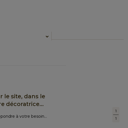
 le site, dans le
e décoratrice...
1
épondre à votre besoin...
1