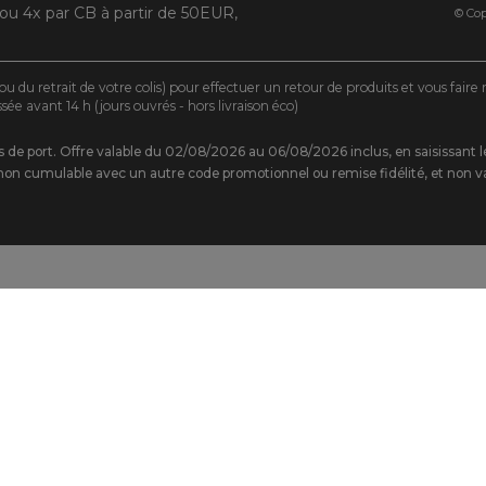
 ou 4x par CB à partir de 50EUR,
© Cop
ou du retrait de votre colis) pour effectuer un retour de produits et vous fair
 avant 14 h (jours ouvrés - hors livraison éco)
rais de port. Offre valable du 02/08/2026 au 06/08/2026 inclus, en saisissa
on cumulable avec un autre code promotionnel ou remise fidélité, et non va