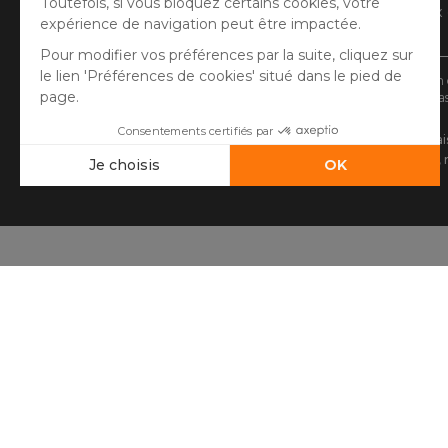
Carte bancaire, PayPal, virement bancaire, 3x
Google/Apple Pay.
* Vous disposez de 30 jours (à compter de la réception 
** Expédition le jour même pour toute commande passée
(1) Remise de 10€ à partir de 80€ d'achat, hors f
sécable, non remboursable, n