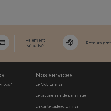
Paiement
Retours grat
sécurisé
os
Nos services
-nous?
Le Club Eminza
Le programme de parrainage
L'e-carte cadeau Eminza