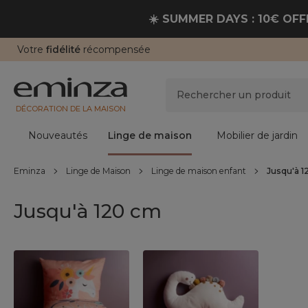
☀️ SUMMER DAYS : 10€ OFFE
Votre
fidélité
récompensée
DÉCORATION DE LA MAISON
Nouveautés
Linge de maison
Mobilier de jardin
Eminza
Linge de Maison
Linge de maison enfant
Jusqu'à 
Jusqu'à 120 cm