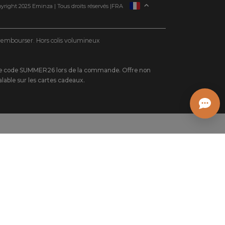
ESPAÑA
yright 2025 Eminza | Tous droits réservés |
FRA
ITALIE
DEUTSCHLAND
e rembourser. Hors colis volumineux
NEDERLAND
SUISSE
nt le code SUMMER26 lors de la commande. Offre non
DANMARK
lable sur les cartes cadeaux.