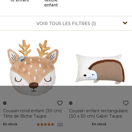
lit enfant
textile
enfant
VOIR TOUS LES FILTRES (1)
Coussin rond enfant (30 cm)
Coussin enfant rectangulaire
Tête de Biche Taupe
(30 x 50 cm) Gabin Taupe
(
55
)
En stock
En stock