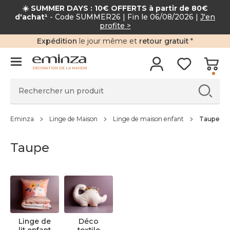
☀️ SUMMER DAYS : 10€ OFFERTS à partir de 80
d'achat¹
- Code SUMMER26 | Fin le 06/08/2026 |
J'en
profite >
Expédition
le jour même et
retour gratuit
*
DÉCORATION DE LA MAISON
Eminza
Linge de Maison
Linge de maison enfant
Taupe
Taupe
Linge de
Déco