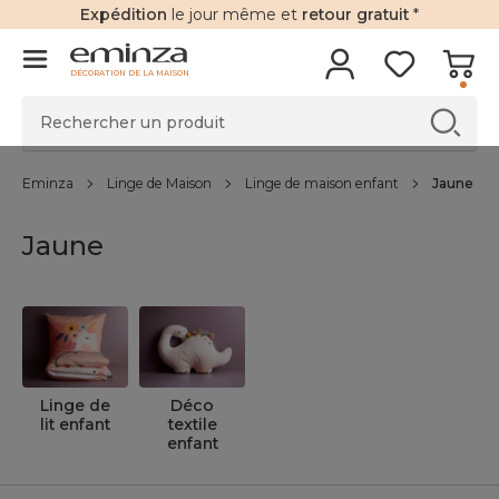
Expédition
le jour même et
retour gratuit
*
DÉCORATION DE LA MAISON
Eminza
Linge de Maison
Linge de maison enfant
Jaune
Jaune
Linge de
Déco
lit enfant
textile
enfant