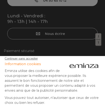
04 50 65 10 12
Lundi - Vendredi :
9h - 13h | 14h - 17h
Nous écrire
1
1
Paiement sécurisé
Carte bancaire, PayPal, virement bancaire, 3x ou 4x par CB
à partir de 50EUR, Google/Apple Pay.
Suivez-nous sur :