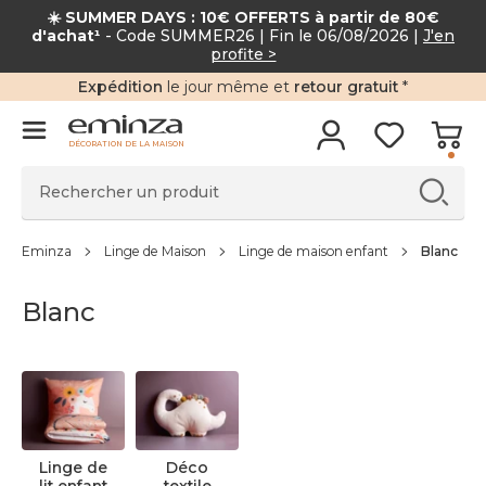
☀️ SUMMER DAYS : 10€ OFFERTS à partir de 80
d'achat¹
- Code SUMMER26 | Fin le 06/08/2026 |
J'en
profite >
Expédition
le jour même et
retour gratuit
*
DÉCORATION DE LA MAISON
Eminza
Linge de Maison
Linge de maison enfant
Blanc
Blanc
Linge de
Déco