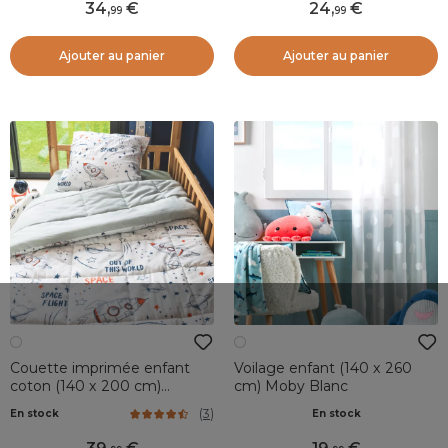
34
,
24
,
99
99
Ajouter au panier
Ajouter au panier
Couette imprimée enfant
Voilage enfant (140 x 260
coton (140 x 200 cm)
cm) Moby Blanc
Galaxie Blanche
(
3
)
En stock
En stock