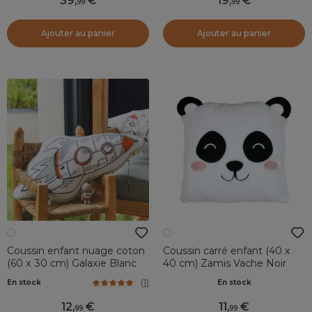
39
,
19
,
99
99
Ajouter au panier
Ajouter au panier
Coussin enfant nuage coton
Coussin carré enfant (40 x
(60 x 30 cm) Galaxie Blanc
40 cm) Zamis Vache Noir
(
1
)
En stock
En stock
12
,
11
,
99
99