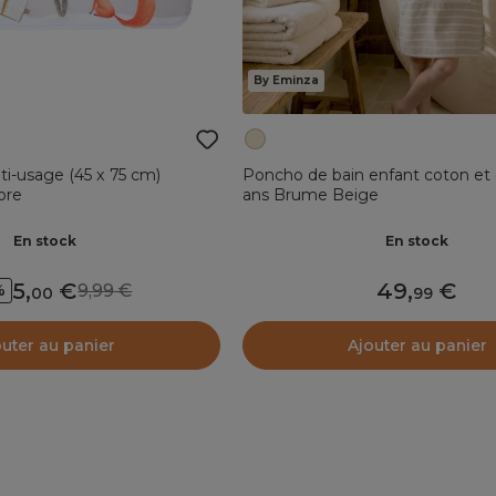
By Eminza
ti-usage (45 x 75 cm)
Poncho de bain enfant coton et
ore
ans Brume Beige
En stock
En stock
5
,
49
,
9,99
%
00
99
outer au panier
Ajouter au panier