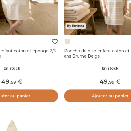
By Eminza
enfant coton et éponge 2/5
Poncho de bain enfant coton et
e
ans Brume Beige
En stock
En stock
49
,
49
,
99
99
outer au panier
Ajouter au panier