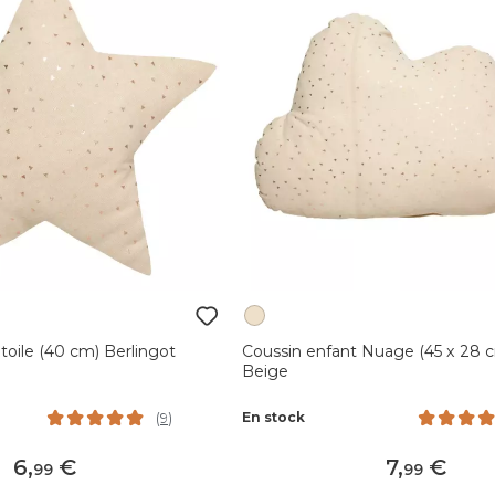
toile (40 cm) Berlingot
Coussin enfant Nuage (45 x 28 c
Beige
En stock
(
9
)
6
,
7
,
99
99