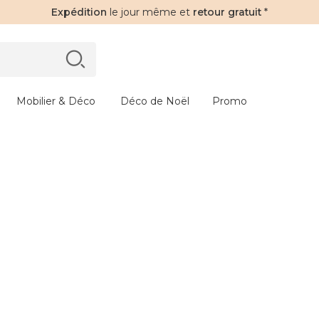
Expédition
le jour même et
retour gratuit
*
Mobilier & Déco
Déco de Noël
Promo