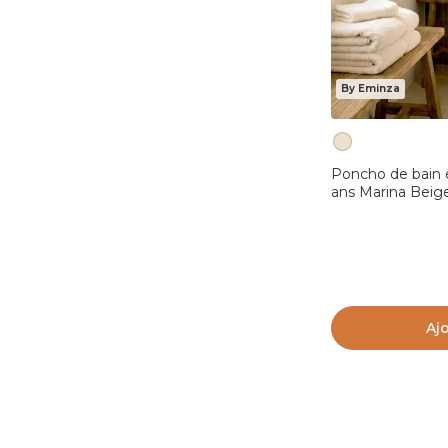
By Eminza
Poncho de bain 
ans Marina Beig
Aj