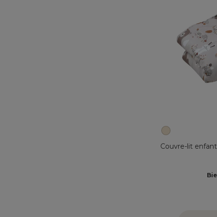
Couvre-lit enfan
Bie