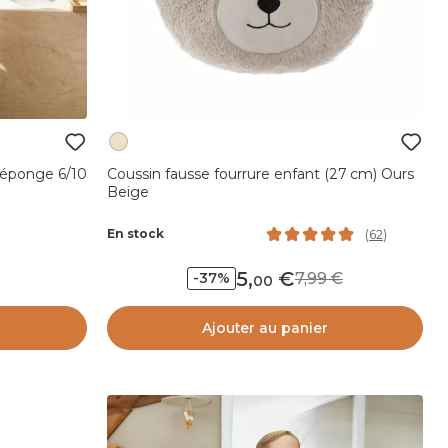
 éponge 6/10
Coussin fausse fourrure enfant (27 cm) Ours
Beige
En stock
(
62
)
5
,
7,99
-37%
00
Ajouter au panier