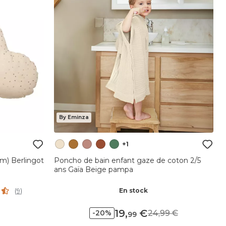
By Eminza
+1
m) Berlingot
Poncho de bain enfant gaze de coton 2/5
ans Gaïa Beige pampa
En stock
(
9
)
19
,
24,99
-20%
99