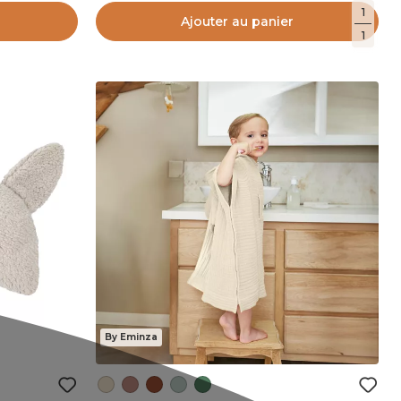
1
Ajouter au panier
1
By Eminza