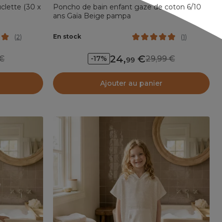
clette (30 x
Poncho de bain enfant gaze de coton 6/10
ans Gaïa Beige pampa
En stock
(
2
)
(
1
)
24
,
9
29,99
-17%
99
Ajouter au panier