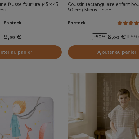
une fausse fourrure (45 x 45
Coussin rectangulaire enfant bou
cru
50 cm) Minus Beige
En stock
En stock
9
,
6
,
11,9
-50%
99
00
outer au panier
Ajouter au panier