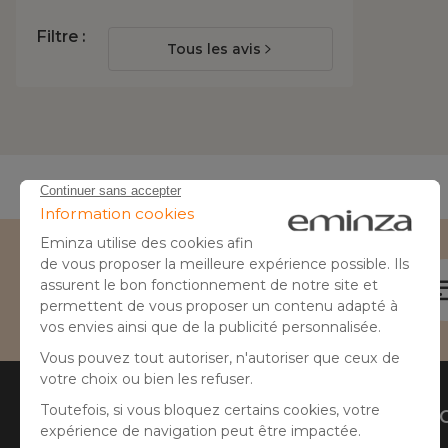
Filtre :
Tous les avis
Besoin d'aide ?
04 50 65 10 12
Aide
A prop