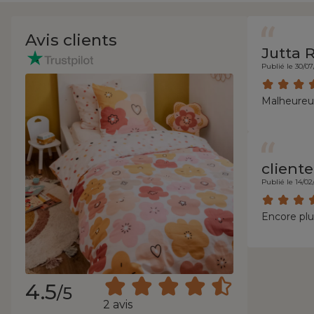
Avis clients
Jutta 
Publié le 30/0
Malheureus
cliente
Publié le 14/02
Encore plus
4.5
/5
2 avis