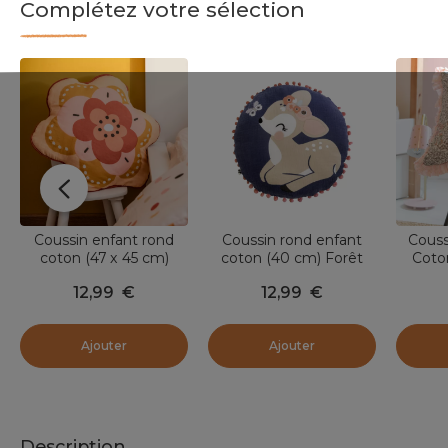
Complétez votre sélection
Coussin enfant rond
Coussin rond enfant
Couss
coton (47 x 45 cm)
coton (40 cm) Forêt
Coto
Barbotine Multicolore
enchantée Multicolore
Pim
12,99
€
12,99
€
Ajouter
Ajouter
Description