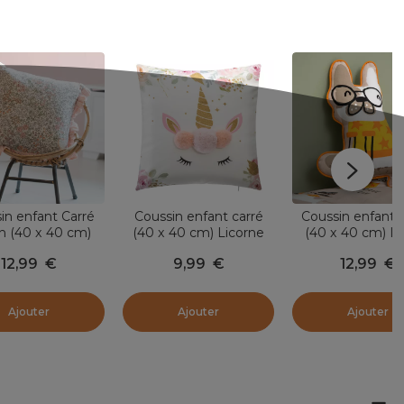
in enfant Carré
Coussin enfant carré
Coussin enfant 
n (40 x 40 cm)
(40 x 40 cm) Licorne
(40 x 40 cm) Is
prenelle Rose
Pompons Multicolore
Multicolore
12,99
€
9,99
€
12,99
€
Ajouter
Ajouter
Ajouter