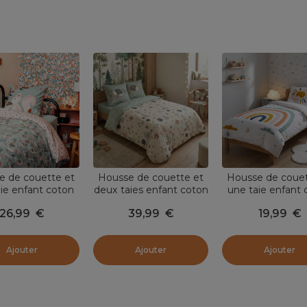
e de couette et
Housse de couette et
Housse de couet
ie enfant coton
deux taies enfant coton
une taie enfant 
x 200 cm) Tamia
(240 x 220 cm)
(140 x 200 cm) A
26,99
€
39,99
€
19,99
€
Multicolore
Polisson Multicolore
ciel Multicolo
Ajouter
Ajouter
Ajouter