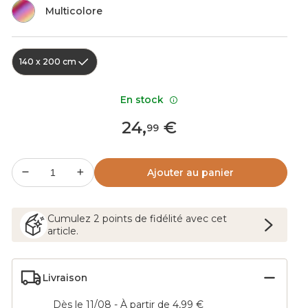
Multicolore
140 x 200 cm
En stock
24
,
€
99
Ajouter au panier
Cumulez
2
points
de fidélité avec cet
article.
Livraison
Dès le 11/08 - À partir de 4,99 €