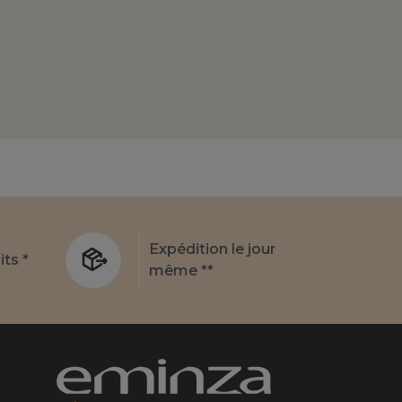
Expédition le jour
its *
même **