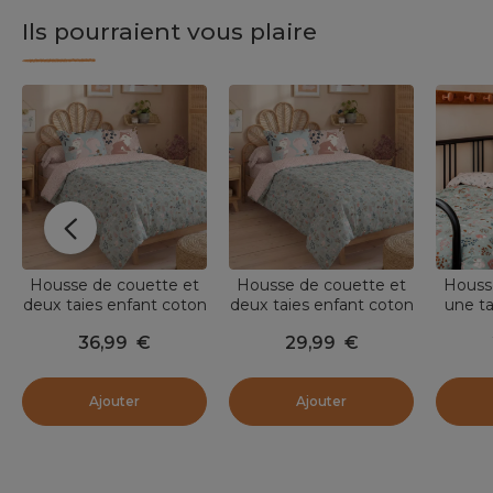
Ils pourraient vous plaire
Housse de couette et
Housse de couette et
Houss
deux taies enfant coton
deux taies enfant coton
une ta
(240 x 220 cm) Tamia
(200 x 200 cm) Tamia
(140 
36,99
€
29,99
€
Multicolore
Multicolore
Ajouter
Ajouter