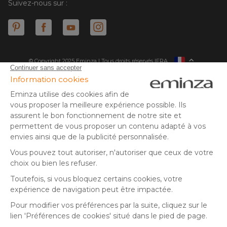
Suivez-nous sur :
© Copyright 2025 Eminza | Tous droits réservés |
FRA
ESPAÑA
ITALIE
DEUTSCHLAND
* Vous disposez de 30 jours (à compter de la réception ou du
retrait de votre colis) pour effectuer un retour de produits et
NEDERLAND
vous faire rembourser. Hors colis volumineux
SUISSE
** Expédition le jour même pour toute commande passée avant
DANMARK
14 h (jours ouvrés - hors livraison éco)