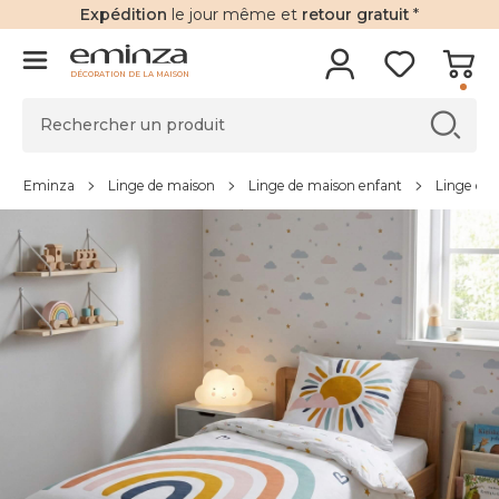
Expédition
le jour même et
retour gratuit
*
DÉCORATION DE LA MAISON
Eminza
Linge de maison
Linge de maison enfant
Linge de l