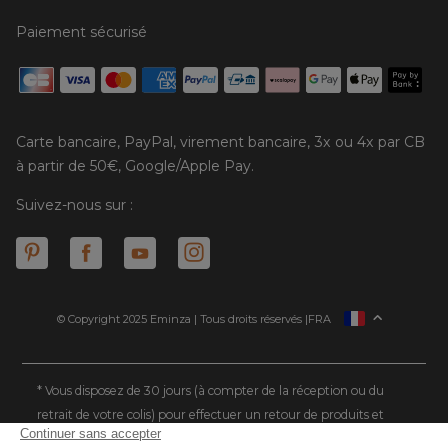
Paiement sécurisé
Carte bancaire, PayPal, virement bancaire, 3x ou 4x par CB
à partir de 50€, Google/Apple Pay.
Suivez-nous sur :
© Copyright 2025 Eminza | Tous droits réservés |
FRA
ESPAÑA
ITALIE
DEUTSCHLAND
* Vous disposez de 30 jours (à compter de la réception ou du
retrait de votre colis) pour effectuer un retour de produits et
NEDERLAND
vous faire rembourser. Hors colis volumineux
SUISSE