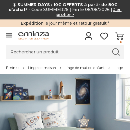
☀️ SUMMER DAYS : 10€ OFFERTS à partir de 80€
d'achat¹
- Code SUMMER26 | Fin le 06/08/2026 |
J'en
profite >
Expédition
le jour même et
retour gratuit
*
DÉCORATION DE LA MAISON
Eminza
Linge de maison
Linge de maison enfant
Linge de l