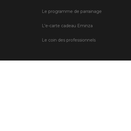
Le programme de parrainage
L'e-carte cadeau Eminza
Le coin des professionnels