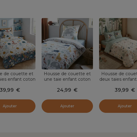
e de couette et
Housse de couette et
Housse de couet
ies enfant coton
une taie enfant coton
deux taies enfant
 220 cm) Octopia
(140 x 200 cm) Savane
(240 x 220 c
39,99
€
24,99
€
39,99
€
Multicolore
Multicolore
Polisson Multic
Ajouter
Ajouter
Ajouter