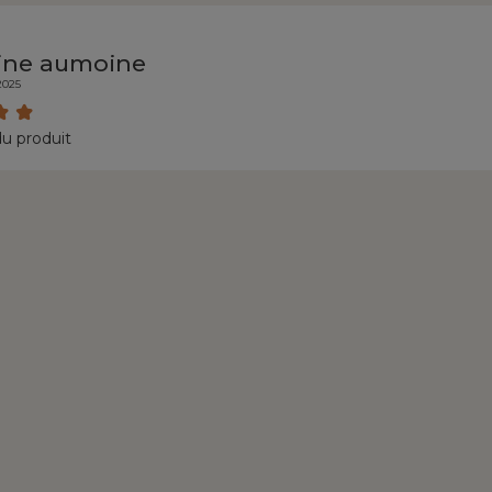
ine aumoine
/2025
du produit