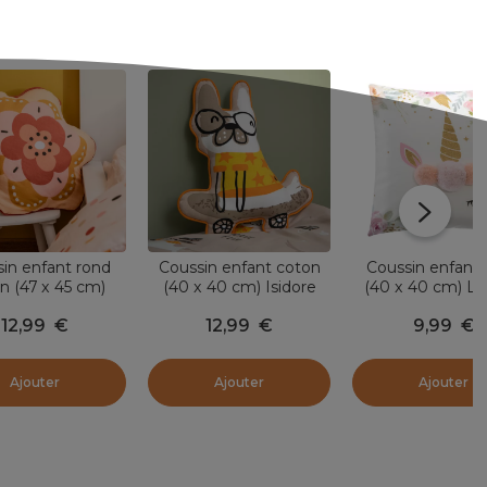
in enfant rond
Coussin enfant coton
Coussin enfant 
n (47 x 45 cm)
(40 x 40 cm) Isidore
(40 x 40 cm) Li
ine Multicolore
Multicolore
Pompons Multic
12,99
€
12,99
€
9,99
€
Ajouter
Ajouter
Ajouter