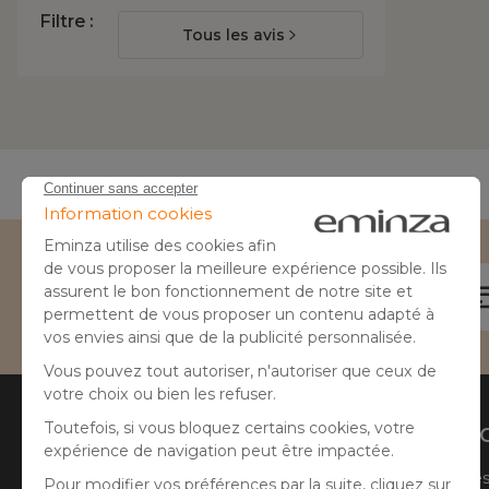
Filtre :
Tous les avis
Besoin d'aide ?
04 50 65 10 12
Aide
A prop
Suivre ma commande
Qui sommes