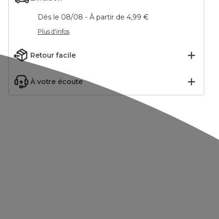
Dès le 08/08 - À partir de 4,99 €
Plus d'infos
Retour facile
À votre écoute
carré
Coussin rond enfant
Coussin enfant nuage
corne
coton (65 x 25 cm)
coton (60 x 30 cm)
olore
California Bleu
Galaxie Blanc
12,99
€
12,99
€
Ajouter
Ajouter