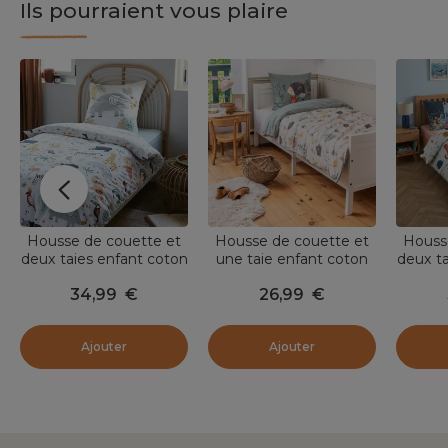
Ils pourraient vous plaire
Housse de couette et
Housse de couette et
Houss
deux taies enfant coton
une taie enfant coton
deux ta
(240 x 220 cm) Savane
(140 x 200 cm) Polisson
(240 x
34,99
€
26,99
€
Multicolore
Multicolore
Ajouter
Ajouter