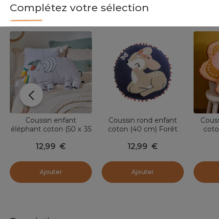
Complétez votre sélection
Coussin enfant
Coussin rond enfant
Couss
éléphant coton (50 x 35
coton (40 cm) Forêt
coto
cm) Savane Gris
enchantée Multicolore
Barbot
12,99
€
12,99
€
Ajouter
Ajouter