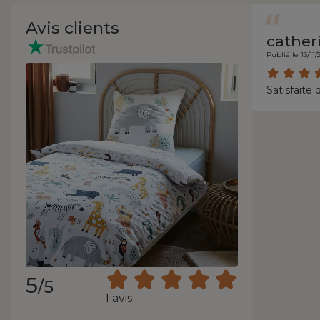
Avis clients
cather
Publié le 13/11
Satisfaite 
5
/5
1 avis