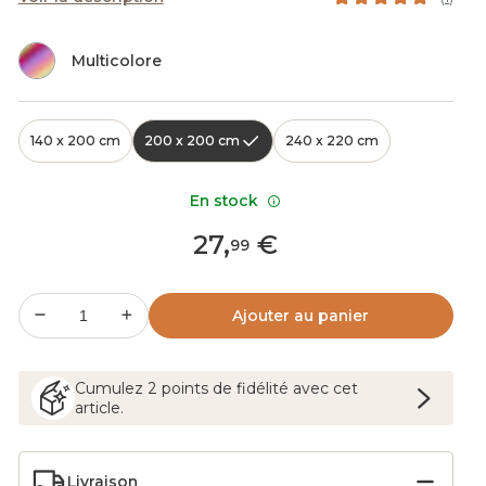
Multicolore
140 x 200 cm
200 x 200 cm
240 x 220 cm
En stock
27
,
€
99
Ajouter au panier
Cumulez
2
points
de fidélité avec cet
article.
Livraison