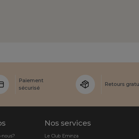
Paiement
Retours gratu
sécurisé
os
Nos services
-nous?
Le Club Eminza