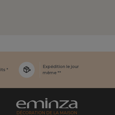
Expédition le jour
its *
même **
DÉCORATION DE LA MAISON