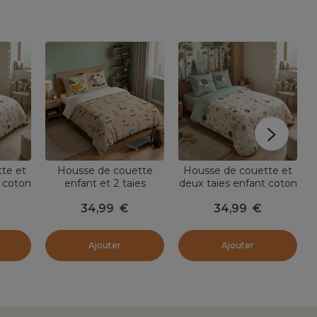
te et
Housse de couette
Housse de couette et
 coton
enfant et 2 taies
deux taies enfant coton
m)
d'oreiller coton (240 x
(200 x 200 cm)
34,99
€
34,99
€
olore
220 cm) Isidore
Polisson Multicolore
Multicolore
Ajouter
Ajouter