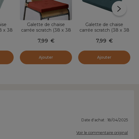
ise
Galette de chaise
Galette de chaise
8 x 38
carrée scratch (38 x 38
carrée scratch (38 x 38
jade
cm) Duo Terracotta
cm) Duo Bleu vert
7,99
€
7,99
€
Ajouter
Ajouter
Date d'achat : 18/04/2025
Voir le commentaire original