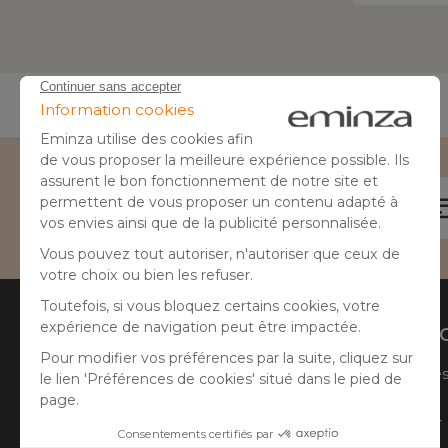
Besoin d'aide ?
04 50 65 10 12
Aide
A prop
Suivre ma commande
Qui sommes
Faire un retour
Côté Atelier