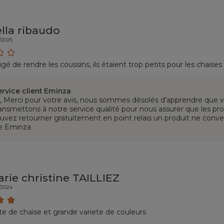
lla ribaudo
/2025
ligé de rendre les coussins, ils étaient trop petits pour les chaises
ervice client Eminza
, Merci pour votre avis, nous sommes désolés d'apprendre que 
ansmettons à notre service qualité pour nous assurer que les pr
uvez retourner gratuitement en point relais un produit ne conv
e Eminza
arie christine TAILLIEZ
/2024
tte de chaise et grande variete de couleurs