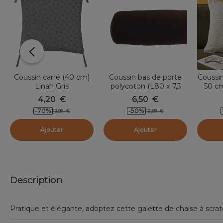
Coussin carré (40 cm)
Coussin bas de porte
Coussin
Linah Gris
polycoton (L80 x 7,5
50 c
cm) Aimanté Chocolat
4,20
€
6,50
€
-70
%
-50
%
13,99
€
12,99
€
Ajouter
Ajouter
Description
Pratique et élégante, adoptez cette galette de chaise à scratch