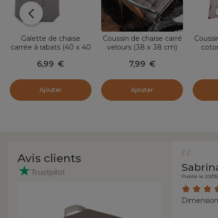
Galette de chaise
Coussin de chaise carré
Coussi
carrée à rabats (40 x 40
velours (38 x 38 cm)
coto
cm) Béa Taupe
Dandy Taupe
O
6,99
€
7,99
€
Ajouter
Ajouter
Avis clients
Sabrin
Publié le 20/05
Dimensions 