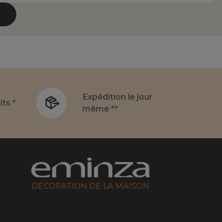
Expédition le jour
its *
même **
DÉCORATION DE LA MAISON