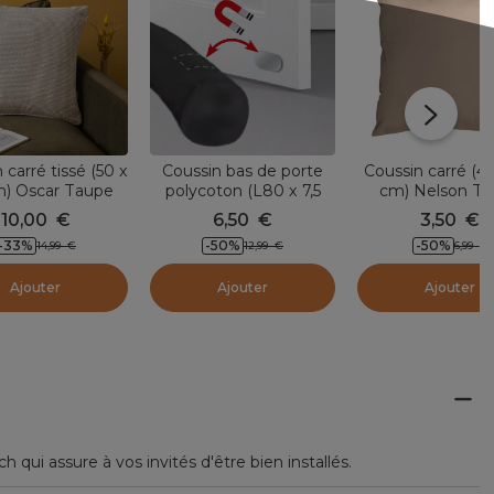
 carré tissé (50 x
Coussin carré (4
Coussin bas de porte
m) Oscar Taupe
cm) Nelson T
polycoton (L80 x 7,5
cm) Aimanté Noir
10,00
€
3,50
€
6,50
€
-33
%
-50
%
-50
%
14,99
€
6,99
€
12,99
€
Ajouter
Ajouter
Ajouter
 qui assure à vos invités d'être bien installés.