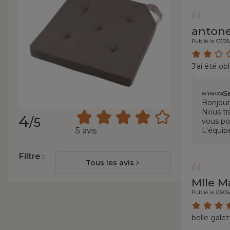
antone
Publié le 07/05
J’ai été ob
S
Bonjour
Nous tr
4
/5
vous po
L'équip
5 avis
Filtre :
Tous les avis
Mlle M
Publié le 03/05
belle gale