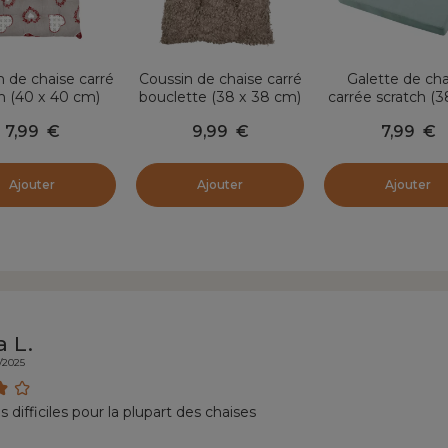
n de chaise carré
Coussin de chaise carré
Galette de cha
n (40 x 40 cm)
bouclette (38 x 38 cm)
carrée scratch (3
rnon Taupe
Cosylife Taupe
cm) Duo Vert 
7,99
€
9,99
€
7,99
€
Ajouter
Ajouter
Ajouter
a L.
/2025
difficiles pour la plupart des chaises