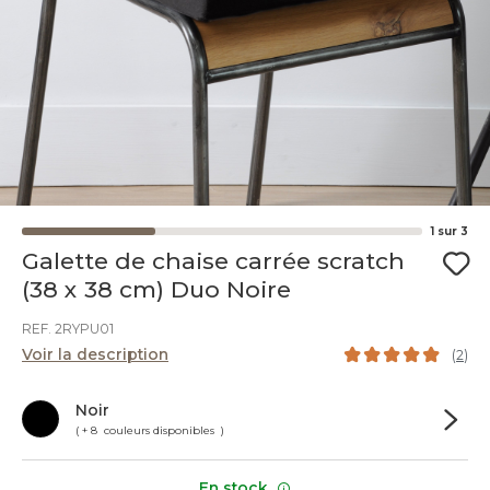
1
sur
3
Galette de chaise carrée scratch
(38 x 38 cm) Duo Noire
REF. 2RYPU01
Voir la description
(
2
)
Noir
( + 8 couleurs disponibles )
En stock