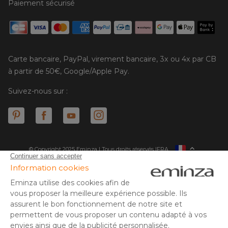
Paiement sécurisé
Carte bancaire, PayPal, virement bancaire, 3x ou 4x par CB
à partir de 50€, Google/Apple Pay.
Suivez-nous sur :
© Copyright 2025 Eminza | Tous droits réservés |
FRA
ESPAÑA
ITALIE
DEUTSCHLAND
* Vous disposez de 30 jours (à compter de la réception ou du
retrait de votre colis) pour effectuer un retour de produits et
NEDERLAND
vous faire rembourser. Hors colis volumineux
SUISSE
** Expédition le jour même pour toute commande passée avant