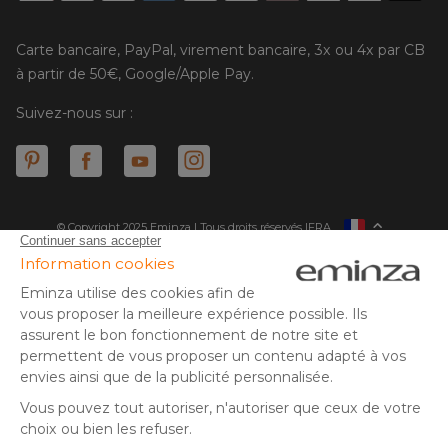
Carte bancaire, PayPal, virement bancaire, 3x ou 4x par CB
à partir de 50€, Google/Apple Pay.
Suivez-nous sur :
© Copyright 2025 Eminza | Tous droits réservés |
FRA
ESPAÑA
ITALIE
DEUTSCHLAND
* Vous disposez de 30 jours (à compter de la réception ou du
retrait de votre colis) pour effectuer un retour de produits et
NEDERLAND
vous faire rembourser. Hors colis volumineux
SUISSE
** Expédition le jour même pour toute commande passée avant
DANMARK
14 h (jours ouvrés - hors livraison éco)