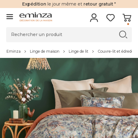
Expédition
le jour même et
retour gratuit
*
DÉCORATION DE LA MAISON
Eminza
Linge de maison
Linge de lit
Couvre-lit et édredon