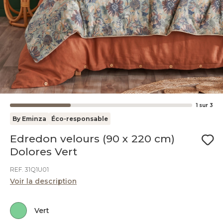
1
sur
3
By Eminza
Éco-responsable
Edredon velours (90 x 220 cm)
Dolores Vert
REF. 31Q1U01
Voir la description
Vert