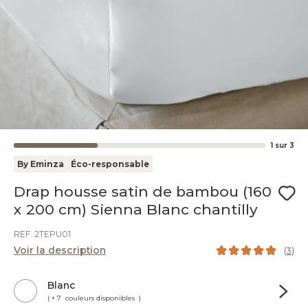
1
sur
3
By Eminza
Éco-responsable
Drap housse satin de bambou (160
x 200 cm) Sienna Blanc chantilly
REF. 2TEPU01
Voir la description
(
3
)
Blanc
( + 7 couleurs disponibles )