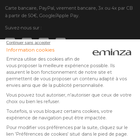
Carte bancaire, PayPal, virement bancaire, 3x ou 4x par CB
à partir de 50€, Google/Apple Pay.
Suivez-nous sur :
© Copyright 2025 Eminza | Tous droits réservés |
FRA
ESPAÑA
ITALIE
DEUTSCHLAND
* Vous disposez de 30 jours (à compter de la réception ou du
retrait de votre colis) pour effectuer un retour de produits et
NEDERLAND
vous faire rembourser. Hors colis volumineux
SUISSE
** Expédition le jour même pour toute commande passée avant
DANMARK
14 h (jours ouvrés - hors livraison éco)