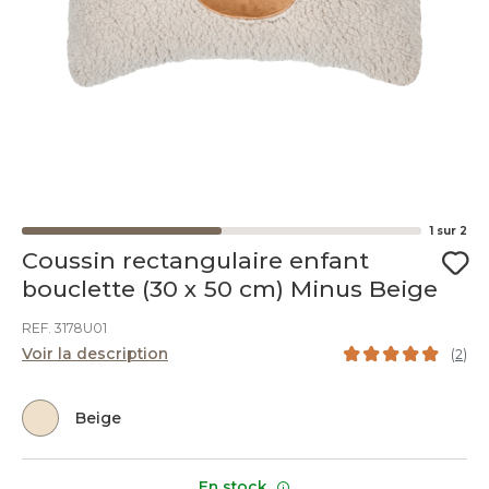
1
sur
2
Coussin rectangulaire enfant
bouclette (30 x 50 cm) Minus Beige
REF. 3178U01
Voir la description
(
2
)
Beige
En stock