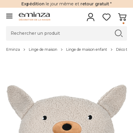
Expédition
le jour même et
retour gratuit
*
DÉCORATION DE LA MAISON
Eminza
Linge de maison
Linge de maison enfant
Déco text