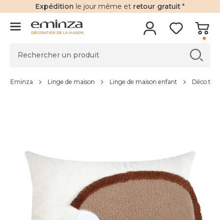
Expédition
le jour même et
retour gratuit
*
DÉCORATION DE LA MAISON
Eminza
Linge de maison
Linge de maison enfant
Déco text