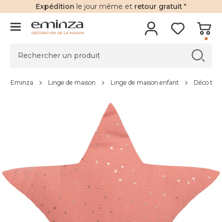
Expédition
le jour même et
retour gratuit
*
DÉCORATION DE LA MAISON
Eminza
Linge de maison
Linge de maison enfant
Déco text