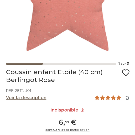
1
sur
3
Coussin enfant Etoile (40 cm)
Berlingot Rose
REF. 28TNU01
Voir la description
(
7
)
Indisponible
6
,
€
99
dont 0.3 € d’éco participation