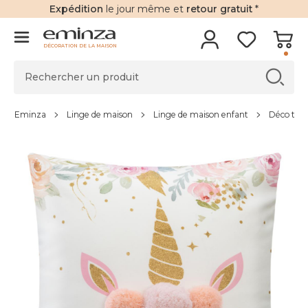
Expédition
le jour même et
retour gratuit
*
DÉCORATION DE LA MAISON
Eminza
Linge de maison
Linge de maison enfant
Déco text