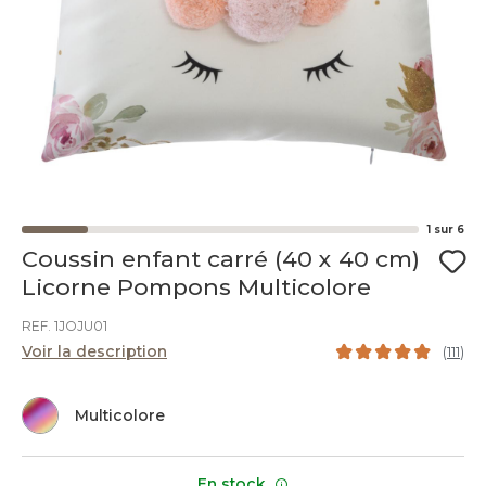
1
sur
6
Coussin enfant carré (40 x 40 cm)
Licorne Pompons Multicolore
REF. 1JOJU01
Voir la description
(
111
)
Multicolore
En stock