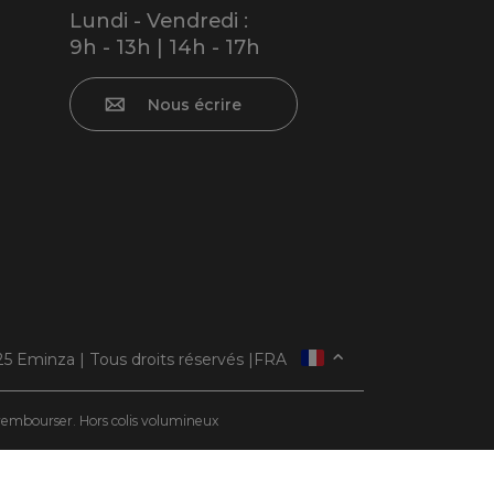
Lundi - Vendredi :
9h - 13h | 14h - 17h
Nous écrire
5 Eminza | Tous droits réservés |
FRA
ESPAÑA
ITALIE
e rembourser. Hors colis volumineux
DEUTSCHLAND
NEDERLAND