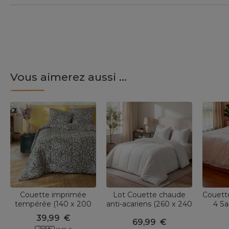
Vous aimerez aussi ...
Couette imprimée
Lot Couette chaude
Couett
tempérée (140 x 200
anti-acariens (260 x 240
4 Sa
cm) et une taie coton
cm) + 2 Oreillers (60 x
39,99
€
69,99
€
Myosotis Multicolore
60 cm) Comète