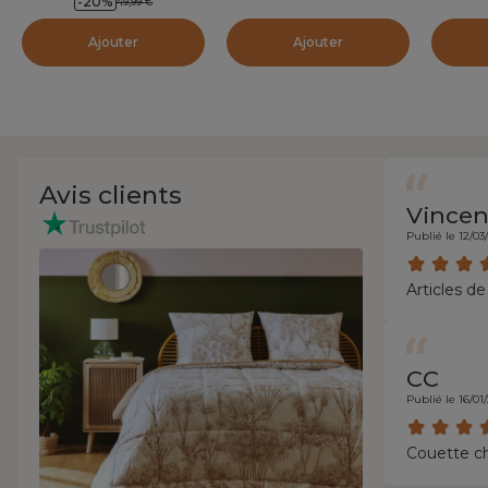
-
20
%
49,99
€
Blanche
Ajouter
Ajouter
Avis clients
Vincen
Publié le 12/03
Articles de
CC
Publié le 16/01
Couette ch