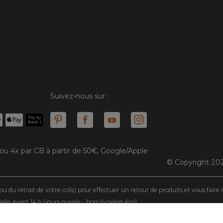
Suivez-nous sur :
 ou 4x par CB à partir de 50€, Google/Apple
© Copyright 202
ou du retrait de votre colis) pour effectuer un retour de produits et vous fair
 avant 14 h (jours ouvrés - hors livraison éco)