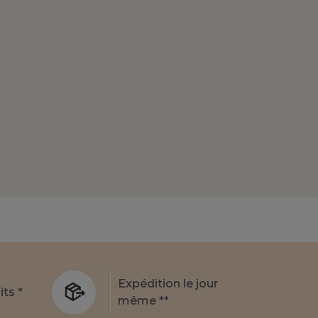
Expédition le jour
its *
même **