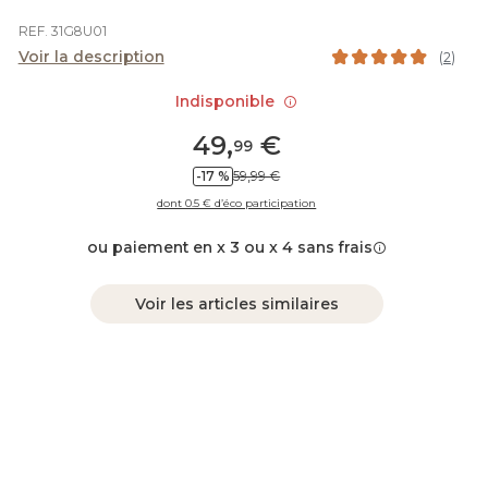
REF. 31G8U01
Voir la description
(
2
)
Indisponible
49
,
€
99
-17 %
59,99 €
dont 0.5 € d’éco participation
ou paiement en x 3 ou x 4 sans frais
Voir les articles similaires