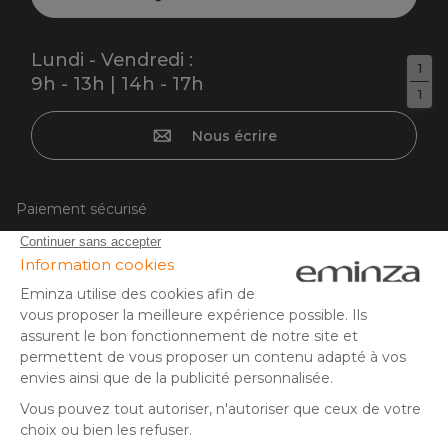
Lundi - Vendredi :
1
9h - 13h | 14h - 17h
1
Nous écrire
Paiement sécurisé
Carte bancaire, PayPal, virement bancaire, 3x ou 4x par CB
à partir de 50EUR, Google/Apple Pay.
Suivez-nous sur :