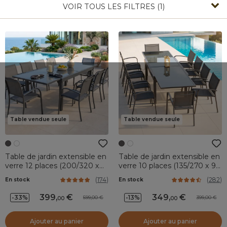
VOIR TOUS LES FILTRES (1)
Table vendue seule
Table vendue seule
Table de jardin extensible en
Table de jardin extensible en
verre 12 places (200/320 x
verre 10 places (135/270 x 90
100 cm) Murano Gris
cm) Murano Gris anthracite
(
174
)
(
282
)
En stock
En stock
anthracite
399
,
349
,
-33%
-13%
599,00
399,00
00
00
Ajouter au panier
Ajouter au panier