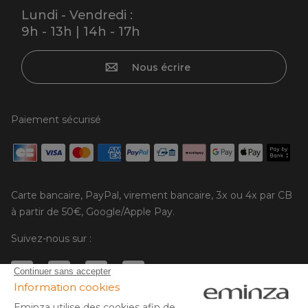
Lundi - Vendredi :
9h - 13h | 14h - 17h
Nous écrire
Paiement sécurisé
Carte bancaire, PayPal, virement bancaire, 3x ou 4x par CB
à partir de 50€, Google/Apple Pay.
Suivez-nous sur :