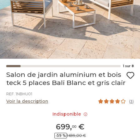
1
sur
8
Salon de jardin aluminium et bois
teck 5 places Bali Blanc et gris clair
REF. 1NBHU01
Voir la description
(
3
)
Indisponible
699
,
€
00
-59 %
1 699,00 €