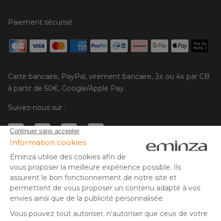
Paiement sécurisé
Carte bancaire, PayPal, virement bancaire, 3x ou 4x par CB
à partir de 50€, Google/Apple Pay.
Suivez-nous sur :
© Copyright 2025 Eminza | Tous droits réservés |
FRA
ESPAÑA
ITALIE
DEUTSCHLAND
* Vous disposez de 30 jours (à compter de la réception ou du
retrait de votre colis) pour effectuer un retour de produits et
NEDERLAND