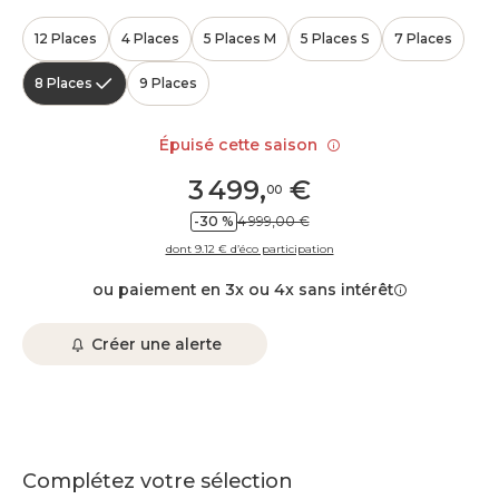
12 Places
4 Places
5 Places M
5 Places S
7 Places
8 Places
9 Places
Épuisé cette saison
3 499
,
€
00
-30 %
4 999,00 €
dont 9.12 € d’éco participation
ou paiement en 3x ou 4x sans intérêt
Créer une alerte
Complétez votre sélection