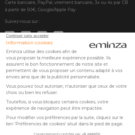
Carte bancaire, PayPal, virement bancaire, 3x ou 4x par CB
à partir de 50€, Google/Apple Pay.
Suivez-nous sur :
© Copyright 2025 Eminza | Tous droits réservés |
FRA
ESPAÑA
ITALIE
DEUTSCHLAND
* Vous disposez de 30 jours (à compter de la réception ou du
retrait de votre colis) pour effectuer un retour de produits et
NEDERLAND
vous faire rembourser. Hors colis volumineux
SUISSE
** Expédition le jour même pour toute commande passée avant
DANMARK
14 h (jours ouvrés - hors livraison éco)