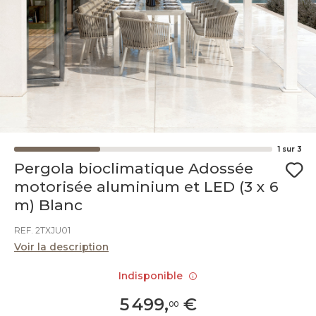
1
sur
3
Pergola bioclimatique Adossée
motorisée aluminium et LED (3 x 6
m) Blanc
REF. 2TXJU01
Voir la description
Indisponible
5 499
,
€
00