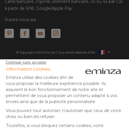
Carte bancaire, PayPal, virement bancaire, 3x ou 4x par CB
à partir de 50€, Google/Apple Pay.
Suivez-nous sur :
© Copyright 2025 Eminza | Tous droits réservés |
FRA
ESPAÑA
ITALIE
DEUTSCHLAND
* Vous disposez de 30 jours (à compter de la réception ou du
retrait de votre colis) pour effectuer un retour de produits et
NEDERLAND
vous faire rembourser. Hors colis volumineux
SUISSE
** Expédition le jour même pour toute commande passée avant
DANMARK
14 h (jours ouvrés - hors livraison éco)
(1) Remise de 10€ à partir de 80€ d'achat, hors frais de port. Offre
valable du 02/08/2026 au 06/08/2026 inclus, en saisissant le
code SUMMER26 lors de la commande. Offre non sécable, non
remboursable, non cumulable avec un autre code promotionnel