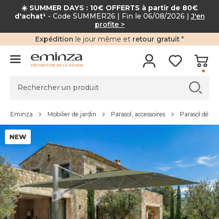
☀️ SUMMER DAYS : 10€ OFFERTS à partir de 80€
d'achat¹
- Code SUMMER26 | Fin le 06/08/2026 |
J'en
profite >
Expédition
le jour même et
retour gratuit
*
DÉCORATION DE LA MAISON
Eminza
Mobilier de jardin
Parasol, accessoires
Parasol dépor