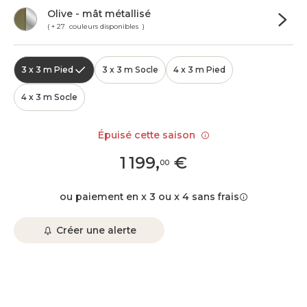
Olive - mât métallisé
( + 27 couleurs disponibles )
3 x 3 m Pied
3 x 3 m Socle
4 x 3 m Pied
4 x 3 m Socle
Épuisé cette saison
1 199
,
€
00
ou paiement en x 3 ou x 4 sans frais
Créer une alerte