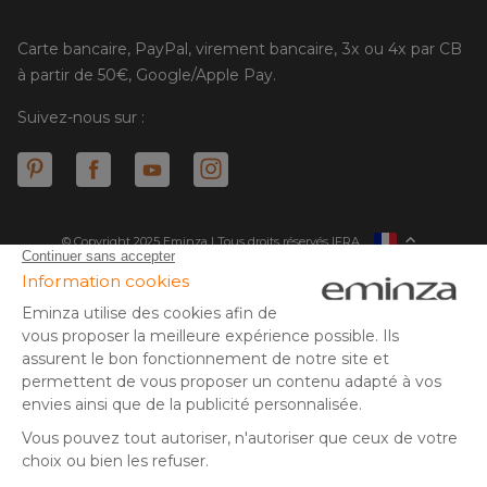
Carte bancaire, PayPal, virement bancaire, 3x ou 4x par CB
à partir de 50€, Google/Apple Pay.
Suivez-nous sur :
© Copyright 2025 Eminza | Tous droits réservés |
FRA
ESPAÑA
ITALIE
DEUTSCHLAND
* Vous disposez de 30 jours (à compter de la réception ou du
retrait de votre colis) pour effectuer un retour de produits et
NEDERLAND
vous faire rembourser. Hors colis volumineux
SUISSE
** Expédition le jour même pour toute commande passée avant
DANMARK
14 h (jours ouvrés - hors livraison éco)