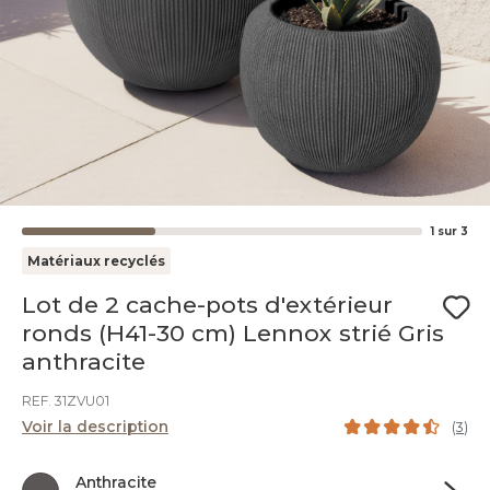
1
sur
3
Matériaux recyclés
Lot de 2 cache-pots d'extérieur
ronds (H41-30 cm) Lennox strié Gris
anthracite
REF. 31ZVU01
Voir la description
(
3
)
Anthracite