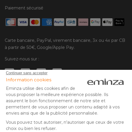
Paiement sécurisé
Carte bancaire, PayPal, virement bancaire, 3x ou 4x par CB
à partir de 50€, Google/Apple Pay.
Suivez-nous sur :
© Copyright 2025 Eminza | Tous droits réservés |
FRA
ESPAÑA
ITALIE
DEUTSCHLAND
* Vous disposez de 30 jours (à compter de la réception ou du
retrait de votre colis) pour effectuer un retour de produits et
NEDERLAND
vous faire rembourser. Hors colis volumineux
SUISSE