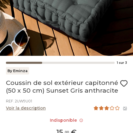
1
sur
3
By Eminza
Coussin de sol extérieur capitonné
(50 x 50 cm) Sunset Gris anthracite
REF. 2UW9U01
Voir la description
(
5
)
Indisponible
15
,
€
00