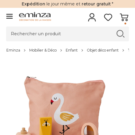
Expédition
le jour même et
retour gratuit
*
DÉCORATION DE LA MAISON
Eminza
Mobilier & Déco
Enfant
Objet déco enfant
Tro