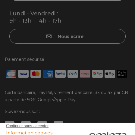
Lundi - Vendredi :
9h - 13h | 14h - 17h
Nous écrire
Paiement sécurisé
Carte bancaire, PayPal, virement bancaire, 3x ou 4x par CB
à partir de 50€, Google/Apple Pay.
Suivez-nous sur :