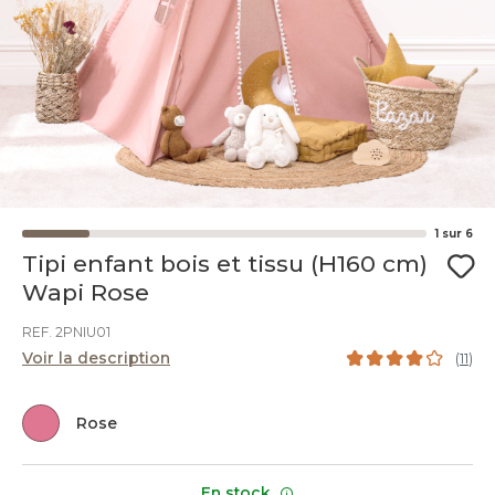
1
sur
6
Tipi enfant bois et tissu (H160 cm)
Wapi Rose
REF. 2PNIU01
Voir la description
(
11
)
Rose
En stock