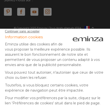
© Copyright 2025 Eminza | Tous droits réservés |
FRA
ESPAÑA
ITALIE
DEUTSCHLAND
* Vous disposez de 30 jours (à compter de la réception ou du
retrait de votre colis) pour effectuer un retour de produits et
NEDERLAND
vous faire rembourser. Hors colis volumineux
SUISSE
** Expédition le jour même pour toute commande passée avant
DANMARK
14 h (jours ouvrés - hors livraison éco)