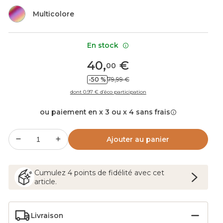
Multicolore
En stock
40
,
€
00
-50 %
79,99 €
dont 0.97 € d’éco participation
ou paiement en x 3 ou x 4 sans frais
Ajouter au panier
Cumulez
4
points
de fidélité avec cet
article.
Livraison