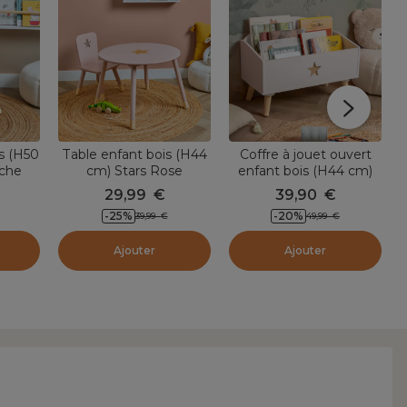
s (H50
Table enfant bois (H44
Coffre à jouet ouvert
nche
cm) Stars Rose
enfant bois (H44 cm)
Stars Blanc
29,99
€
39,90
€
-25
%
-20
%
39,99
€
49,99
€
Ajouter
Ajouter