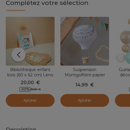
Complétez votre sélection
Bibliothèque enfant
Suspension
Guirl
bois (60 x 62 cm) Leno
Montgolfière papier
déco
Multicolore
(D30 cm) Fanions
Sav
20,00
€
14,99
€
Multicolore
-50
%
39,99
€
Ajouter
Ajouter
Description