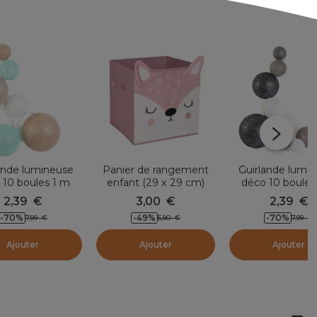
ande lumineuse
Panier de rangement
Guirlande lumi
 10 boules 1 m
enfant (29 x 29 cm)
déco 10 boules
annah Beige
Biche Rose
Savannah Gr
2,39
€
3,00
€
2,39
€
-70
%
-49
%
-70
%
7,99
€
5,90
€
7,99
€
Ajouter
Ajouter
Ajouter