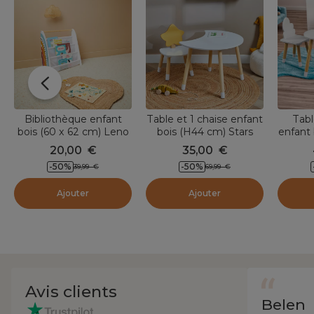
Bibliothèque enfant
Table et 1 chaise enfant
Tabl
bois (60 x 62 cm) Leno
bois (H44 cm) Stars
enfant
Multicolore
Blanc
cm)
20,00
€
35,00
€
-50
%
-50
%
39,99
€
69,99
€
Ajouter
Ajouter
Avis clients
Belen