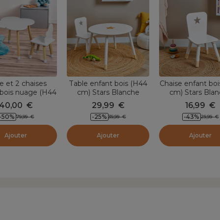
e et 2 chaises
Table enfant bois (H44
Chaise enfant boi
 bois nuage (H44
cm) Stars Blanche
cm) Stars Bla
 Lilou Blanc
40,00
€
29,99
€
16,99
€
-50
%
-25
%
-43
%
79,99
€
39,99
€
29,99
€
Ajouter
Ajouter
Ajouter