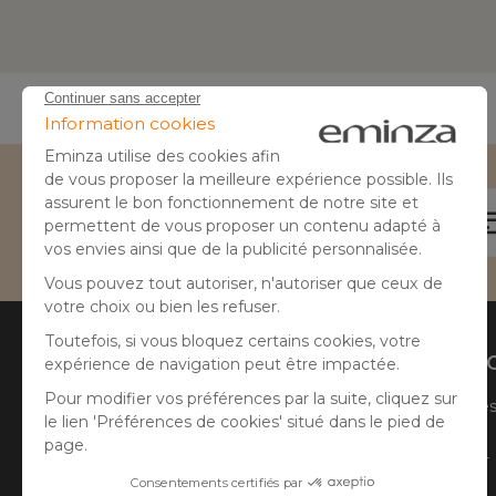
Besoin d'aide ?
04 50 65 10 12
Aide
A prop
Suivre ma commande
Qui sommes
Faire un retour
Côté Atelier