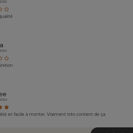
/2025
ualité
a
/2024
inition
ee
/2024
ité et facile à monter. Vraiment très content de ça