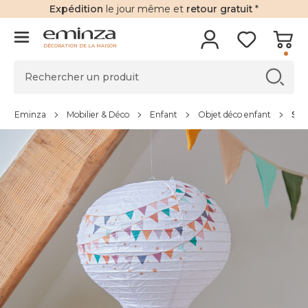
Expédition
le jour même et
retour gratuit
*
DÉCORATION DE LA MAISON
Eminza
Mobilier & Déco
Enfant
Objet déco enfant
Sus