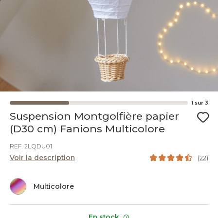
1
sur
3
Suspension Montgolfière papier
(D30 cm) Fanions Multicolore
REF. 2LQDU01
Voir la description
(
22
)
Multicolore
En stock