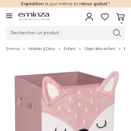
Expédition
le jour même et
retour gratuit
*
DÉCORATION DE LA MAISON
Eminza
Mobilier & Déco
Enfant
Objet déco enfant
Pan