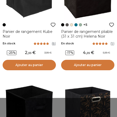
+5
Panier de rangement Kube
Panier de rangement pliable
Noir
(31 x 31 cm) Helena Noir
(
8
)
(
9
)
En stock
En stock
2
,
4
,
-25%
-17%
3,99
5,99
99
99
Ajouter au panier
Ajouter au panier