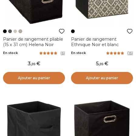
Panier de rangement pliable
Panier de rangement
(15 x 31 cm) Helena Noir
Ethnique Noir et blanc
(
6
)
(
16
)
En stock
En stock
3
,
5
,
99
99
Ajouter au panier
Ajouter au panier