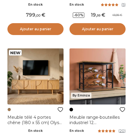
Oakland Naturel
niveaux Blanche
(
5
)
En stock
En stock
799
,
19
,
-60%
49,99
00
99
Ajouter au panier
Ajouter au panier
By Eminza
Meuble télé 4 portes
Meuble range-bouteilles
chêne (180 x 55 cm) Olys
industriel 12
Naturel
emplacements (H40 cm)
(
20
)
En stock
En stock