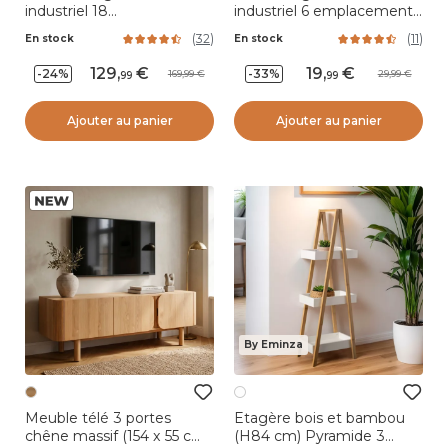
industriel 18
industriel 6 emplacements
emplacements et porte-
(H20 cm) Sacha Noir
(
32
)
(
11
)
En stock
En stock
verres (H82 cm) Paul
Marron
129
,
19
,
-24%
-33%
169,99
29,99
99
99
Ajouter au panier
Ajouter au panier
By Eminza
Meuble télé 3 portes
Etagère bois et bambou
chêne massif (154 x 55 cm)
(H84 cm) Pyramide 3