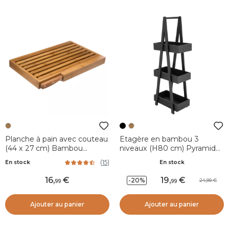
Planche à pain avec couteau
Etagère en bambou 3
(44 x 27 cm) Bambou
niveaux (H80 cm) Pyramide
Naturel
Noir
(
15
)
En stock
En stock
16
,
19
,
-20%
24,99
99
99
Ajouter au panier
Ajouter au panier