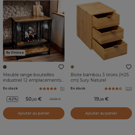
By Eminza
Meuble range-bouteilles
Boite bambou 3 tiroirs (H25
industriel 12 emplacements
cm) Sury Naturel
et porte-verres (H86 cm)
(
9
)
(
22
)
En stock
En stock
Louis Marron
50
,
19
,
-62%
129,99
00
99
Ajouter au panier
Ajouter au panier