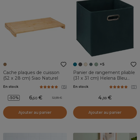
+5
Cache plaques de cuisson
Panier de rangement pliable
(52 x 28 cm) Siao Naturel
(31 x 31 cm) Helena Bleu
pétrole
(
15
)
(
17
)
En stock
En stock
6
,
4
,
-50%
12,99
50
99
Ajouter au panier
Ajouter au panier