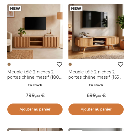
Meuble télé 2 niches 2
Meuble télé 2 niches 2
portes chêne massif (180 x
portes chêne massif (165 x
45 cm) Altos Naturel
58 cm) Bilbao Naturel
En stock
En stock
799
,
699
,
00
00
Ajouter au panier
Ajouter au panier