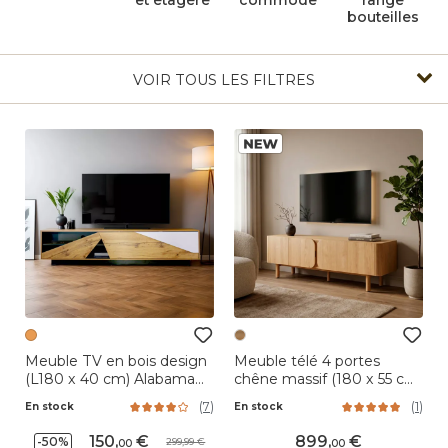
et étagère
commode
range
bouteilles
VOIR TOUS LES FILTRES
Meuble TV en bois design
Meuble télé 4 portes
(L180 x 40 cm) Alabama
chêne massif (180 x 55 cm)
Blanc, noir et naturel
Oakland Naturel
(
7
)
(
1
)
En stock
En stock
150
,
899
,
-50%
299,99
00
00