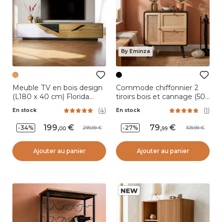
By Eminza
Meuble TV en bois design
Commode chiffonnier 2
(L180 x 40 cm) Florida
tiroirs bois et cannage (50
Blanc, noir et naturel
x 55 cm) Osaka Noir
(
4
)
(
1
)
En stock
En stock
199
,
79
,
-34%
-27%
299,99
109,99
00
99
Ajouter au panier
Ajouter au panier