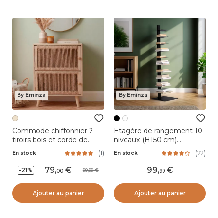
By Eminza
By Eminza
Commode chiffonnier 2
Etagère de rangement 10
tiroirs bois et corde de
niveaux (H150 cm)
chanvre (40 x 65 cm)
Bibliothèque Book Noir
(
1
)
(
22
)
En stock
En stock
Manille Beige
79
,
99
,
-21%
99,99
00
99
Ajouter au panier
Ajouter au panier