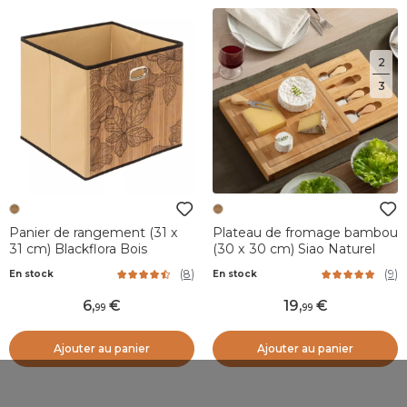
2
3
Panier de rangement (31 x
Plateau de fromage bambou
31 cm) Blackflora Bois
(30 x 30 cm) Siao Naturel
(
8
)
(
9
)
En stock
En stock
6
,
19
,
99
99
Ajouter au panier
Ajouter au panier