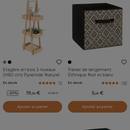
Etagère en bois 3 niveaux
Panier de rangement
(H80 cm) Pyramide Naturel
Ethnique Noir et blanc
(
1
)
(
16
)
En stock
En stock
19
,
5
,
-20%
24,99
99
99
Ajouter au panier
Ajouter au panier