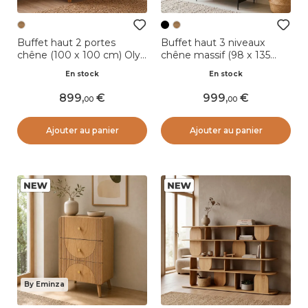
Buffet haut 2 portes
Buffet haut 3 niveaux
chêne (100 x 100 cm) Olys
chêne massif (98 x 135
naturel
cm) Rytm Noir
En stock
En stock
899
,
999
,
00
00
Ajouter au panier
Ajouter au panier
By Eminza