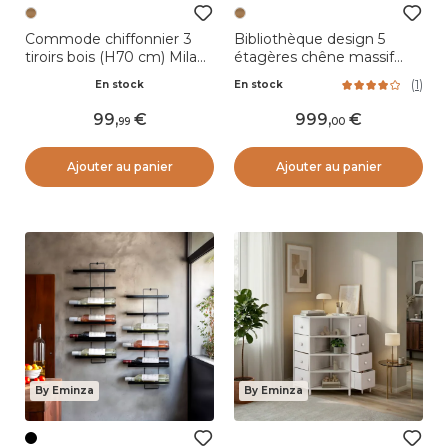
Commode chiffonnier 3
Bibliothèque design 5
tiroirs bois (H70 cm) Mila
étagères chêne massif
Naturel
(200 x 130 cm) Kest
(
1
)
En stock
En stock
Naturel
99
,
999
,
99
00
Ajouter au panier
Ajouter au panier
By Eminza
By Eminza