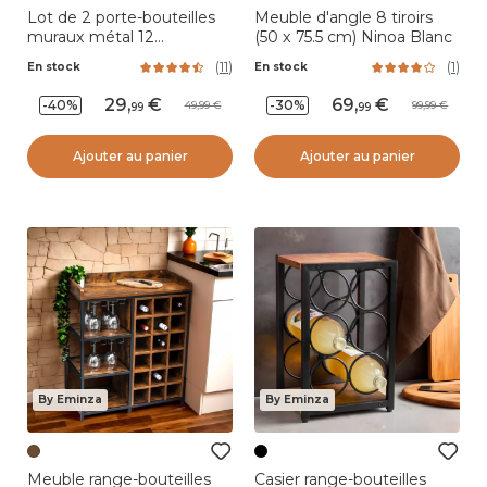
Lot de 2 porte-bouteilles
Meuble d'angle 8 tiroirs
muraux métal 12
(50 x 75.5 cm) Ninoa Blanc
emplacements (H139 cm)
(
11
)
(
1
)
En stock
En stock
Léo Noir
29
,
69
,
-40%
-30%
49,99
99,99
99
99
Ajouter au panier
Ajouter au panier
By Eminza
By Eminza
Meuble range-bouteilles
Casier range-bouteilles