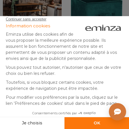
By Eminza
Meuble range-bouteilles
Panier de rangement
industriel 18 emplacements
Velouria Bleu canard
et porte-verres (H100 cm)
(
7
)
(
20
)
En stock
En stock
Hugo Marron
79
,
5
,
-20%
99,99
99
99
Ajouter au panier
Ajouter au panier