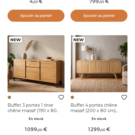
4
,
799
,
59
00
Ajouter au panier
Ajouter au panier
Buffet 3 portes 1 tiroir
Buffet 4 portes chêne
chêne massif (190 x 80
massif (200 x 80 cm)
cm) Bristol Naturel
Bilbao Naturel
En stock
En stock
1 099
,
1 299
,
00
00