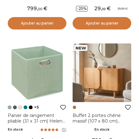
Auguste Noir
799
,
29
,
-25%
39,99
00
99
Ajouter au panier
Ajouter au panier
+5
Panier de rangement
Buffet 2 portes chêne
pliable (31 x 31 cm) Helena
massif (107 x 80 cm)
Vert sauge
Oakland Naturel
(
9
)
En stock
En stock