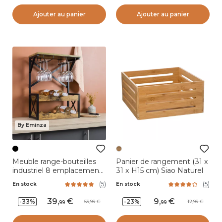
Ajouter au panier
Ajouter au panier
By Eminza
Meuble range-bouteilles
Panier de rangement (31 x
industriel 8 emplacements
31 x H15 cm) Siao Naturel
et porte-verres (H56 cm)
(
5
)
(
5
)
En stock
En stock
Tiago Noir
39
,
9
,
-33%
-23%
59,99
12,99
99
99