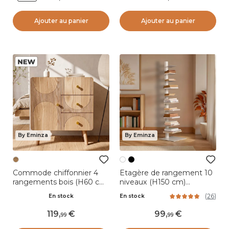
Ajouter au panier
Ajouter au panier
By Eminza
By Eminza
Commode chiffonnier 4
Etagère de rangement 10
rangements bois (H60 cm)
niveaux (H150 cm)
Mila Naturel
Bibliothèque Book Blanc
(
26
)
En stock
En stock
119
,
99
,
99
99