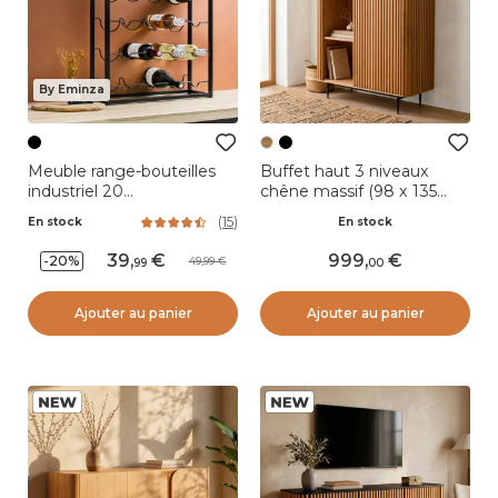
By Eminza
Meuble range-bouteilles
Buffet haut 3 niveaux
industriel 20
chêne massif (98 x 135
emplacements (H74 cm)
cm) Rytm Naturel
(
15
)
En stock
En stock
Victor Noir
39
,
999
,
-20%
49,99
99
00
Ajouter au panier
Ajouter au panier