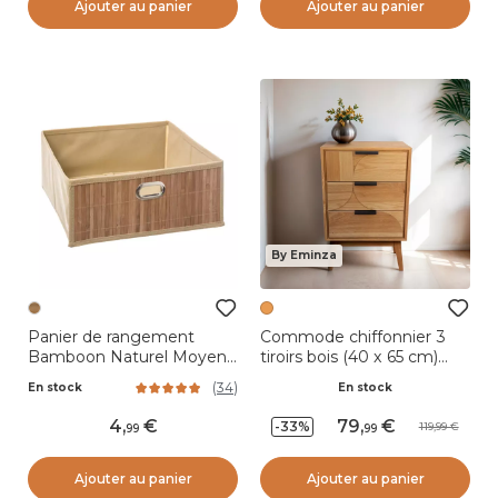
Ajouter au panier
Ajouter au panier
By Eminza
Panier de rangement
Commode chiffonnier 3
Bamboon Naturel Moyen
tiroirs bois (40 x 65 cm)
modèle
Hanoï Beige
(
34
)
En stock
En stock
4
,
79
,
-33%
119,99
99
99
Ajouter au panier
Ajouter au panier