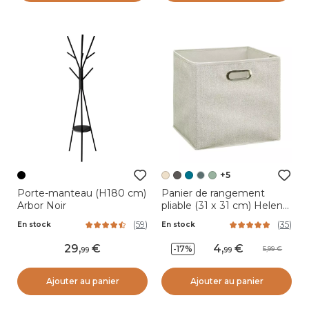
+5
Porte-manteau (H180 cm)
Panier de rangement
Arbor Noir
pliable (31 x 31 cm) Helena
Beige clair
(
59
)
(
35
)
En stock
En stock
29
,
4
,
-17%
5,99
99
99
Ajouter au panier
Ajouter au panier