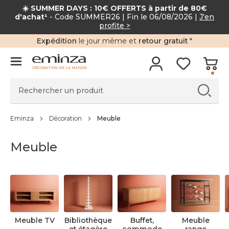
☀️ SUMMER DAYS : 10€ OFFERTS à partir de 80
d'achat¹
- Code SUMMER26 | Fin le 06/08/2026 |
J'en
profite >
Expédition
le jour même et
retour gratuit
*
DÉCORATION DE LA MAISON
Eminza
Décoration
Meuble
Meuble
Meuble TV
Bibliothèque
Buffet,
Meuble