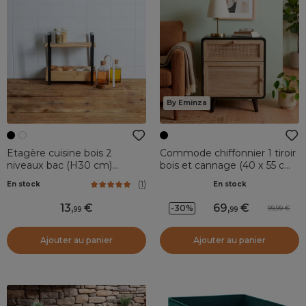
By Eminza
Etagère cuisine bois 2
Commode chiffonnier 1 tiroir
niveaux bac (H30 cm)
bois et cannage (40 x 55 cm)
Ordera Noir
Osaka Noir
(
1
)
En stock
En stock
13
,
69
,
-30%
99,99
99
99
Ajouter au panier
Ajouter au panier