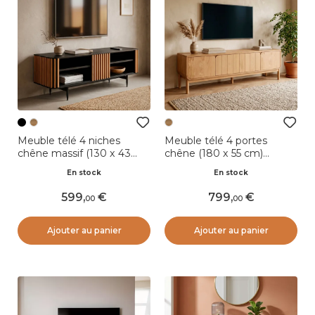
Meuble télé 4 niches
Meuble télé 4 portes
chêne massif (130 x 43
chêne (180 x 55 cm)
cm) Rytm Noir
Tulum Naturel
En stock
En stock
599
,
799
,
00
00
Ajouter au panier
Ajouter au panier