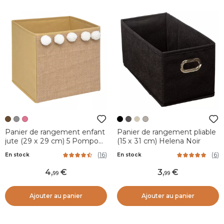
Panier de rangement enfant
Panier de rangement pliable
jute (29 x 29 cm) 5 Pompons
(15 x 31 cm) Helena Noir
Marron
(
16
)
(
6
)
En stock
En stock
4
,
3
,
99
99
Ajouter au panier
Ajouter au panier