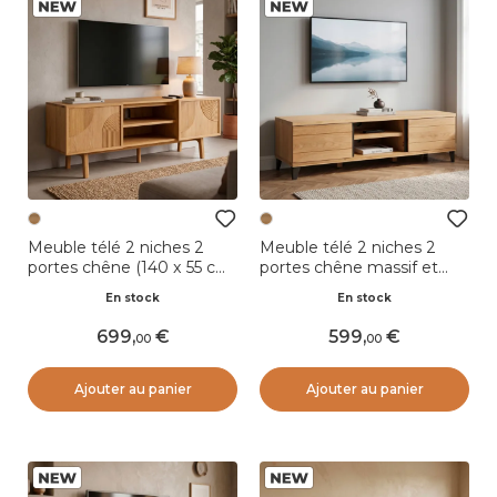
Meuble télé 2 niches 2
Meuble télé 2 niches 2
portes chêne (140 x 55 cm)
portes chêne massif et
Olys Naturel
métal (150 x 44 cm) Bristol
En stock
En stock
Naturel
699
,
599
,
00
00
Ajouter au panier
Ajouter au panier