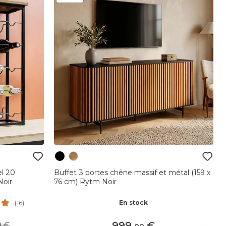
el 20
Buffet 3 portes chêne massif et métal (159 x
Noir
76 cm) Rytm Noir
En stock
(
16
)
999
,
99