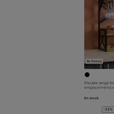
By Eminza
Meuble range-bou
emplacements et
Tiago Noir
En stock
-33%