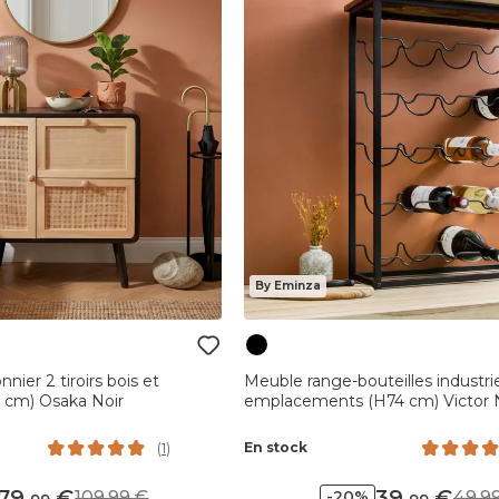
By Eminza
ier 2 tiroirs bois et
Meuble range-bouteilles industri
5 cm) Osaka Noir
emplacements (H74 cm) Victor 
En stock
(
1
)
79
,
39
,
109,99
49,
-20%