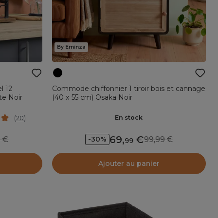
By Eminza
l 12
Commode chiffonnier 1 tiroir bois et cannage
e Noir
(40 x 55 cm) Osaka Noir
En stock
(
20
)
69
,
99
99,99
-30%
99
Ajouter au panier