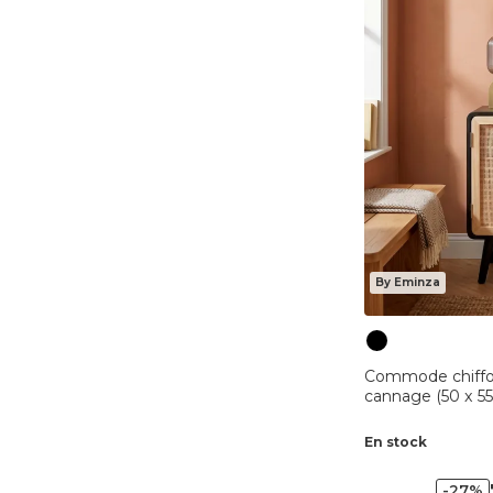
By Eminza
Commode chiffonn
cannage (50 x 5
En stock
-27%