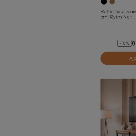
Buffet haut 3 ni
cm) Rytm Noir
8
-10%
Aj