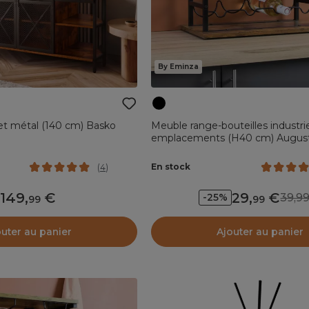
By Eminza
et métal (140 cm) Basko
Meuble range-bouteilles industrie
emplacements (H40 cm) August
En stock
(
4
)
149
,
29
,
39,
-25%
99
99
outer au panier
Ajouter au panier