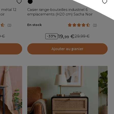
x métal 12
Casier range-bouteilles industriel 6
oir
emplacements (H20 cm) Sacha Noir
En stock
(
11
)
(
11
)
19
,
99
29,99
-33%
99
Ajouter au panier