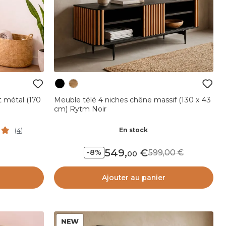
t métal (170
Meuble télé 4 niches chêne massif (130 x 43
cm) Rytm Noir
En stock
(
4
)
549
,
599,00
-8%
00
Ajouter au panier