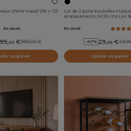
veaux chêne massif (98 x 135
Lot de 2 porte-bouteilles murau
emplacements (H139 cm) Léo N
En stock
En stock
99
,
29
,
999,00
49,
-40%
00
99
outer au panier
Ajouter au panier