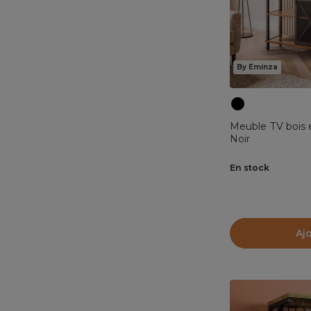
By Eminza
Meuble TV bois 
Noir
En stock
Aj