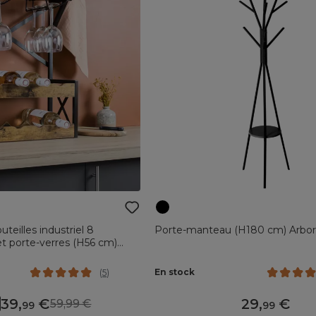
teilles industriel 8
Porte-manteau (H180 cm) Arbor
 porte-verres (H56 cm)
En stock
(
5
)
39
,
29
,
59,99
99
99