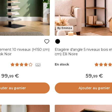
By Eminza
ement 10 niveaux (H150 cm)
Etagère d'angle 5 niveaux bois e
ok Noir
cm) Elli Noire
En stock
(
22
)
99
,
59
,
99
99
outer au panier
Ajouter au panier