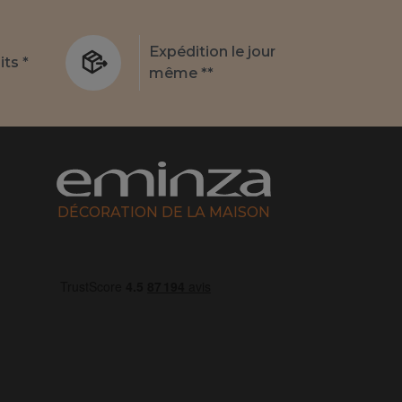
Expédition le jour
its *
même **
DÉCORATION DE LA MAISON