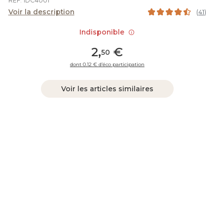
REF. 1DC4U01
Voir la description
(
41
)
Indisponible
2
,
€
50
dont 0.12 € d’éco participation
Voir les articles similaires