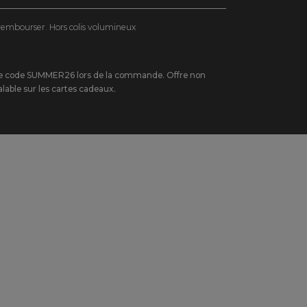
ITALIE
e rembourser. Hors colis volumineux
DEUTSCHLAND
NEDERLAND
SUISSE
nt le code SUMMER26 lors de la commande. Offre non
lable sur les cartes cadeaux.
DANMARK