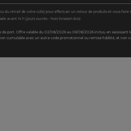
ou du retrait de votre colis) pour effectuer un retour de produits et vous fair
 avant 14 h (jours ouvrés - hors livraison éco)
rais de port. Offre valable du 02/08/2026 au 06/08/2026 inclus, en saisissa
on cumulable avec un autre code promotionnel ou remise fidélité, et non va