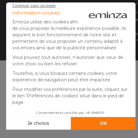
* Vous disposez de 30 jours (à compter de la réception 
** Expédition le jour même pour toute commande passée
(1) Remise de 10€ à partir de 80€ d'achat, hors f
sécable, non remboursable, n