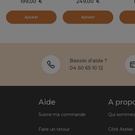
199,00
€
249,00
€
Malika Beige sable
Ecru
Malik
Ajouter
Ajouter
Besoin d'aide ?
04 50 65 10 12
Aide
A prop
Suivre ma commande
Qui sommes
Faire un retour
Côté Atelier