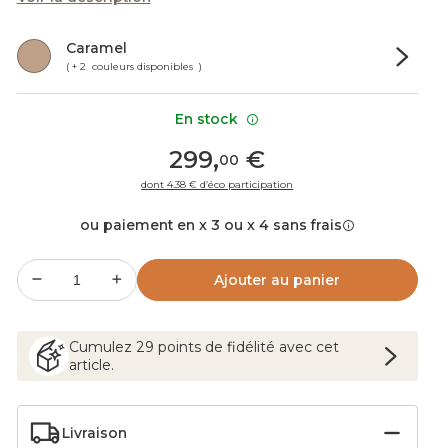
Caramel
( + 2 couleurs disponibles )
En stock
299
,
€
00
dont 4.38 € d’éco participation
ou paiement en x 3 ou x 4 sans frais
Ajouter au panier
Cumulez
29
points
de fidélité avec cet
article.
Livraison