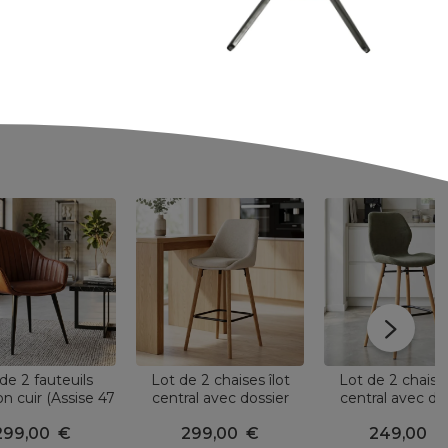
de 2 fauteuils
Lot de 2 chaises îlot
Lot de 2 chaises
on cuir (Assise 47
central avec dossier
central avec do
no Marron foncé
tissu (Assise 67cm) Juno
tissu (Assise 6
299,00
€
299,00
€
249,00
€
Crème pied chêne
Malika Vert bout