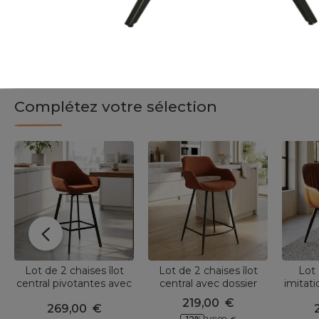
Complétez votre sélection
Lot de 2 chaises îlot
Lot de 2 chaises îlot
Lot 
central pivotantes avec
central avec dossier
imitati
dossier tissu (Assise
bouclette (Assise 65cm)
cm) Ju
219,00
€
269,00
€
64cm) Zila Caramel
Soho Caramel