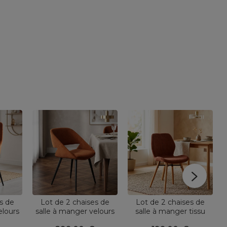
s de
Lot de 2 chaises de
Lot de 2 chaises de
elours
salle à manger velours
salle à manger tissu
Juno
côtelé (Assise 49 cm)
texturé (Assise 46 cm)
p