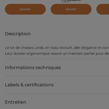
-12
%
249,00
€
Ajouter
Ajouter
Description
Le lot de chaises Linda, en tissu texturé, allie élégance et con
Leur dossier ergonomique assure un maintien parfait pour des
Informations techniques
Labels & certifications
Entretien