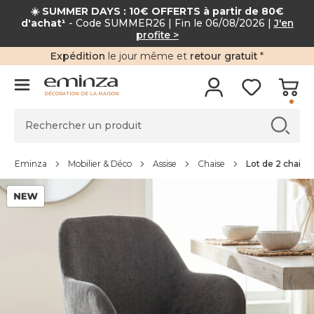
☀️ SUMMER DAYS : 10€ OFFERTS à partir de 80€
d'achat¹
- Code SUMMER26 | Fin le 06/08/2026 |
J'en
profite >
Expédition
le jour même et
retour gratuit
*
DÉCORATION DE LA MAISON
Eminza
Mobilier & Déco
Assise
Chaise
Lot de 2 chaises