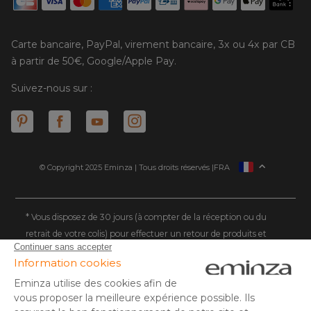
Carte bancaire, PayPal, virement bancaire, 3x ou 4x par CB
à partir de 50€, Google/Apple Pay.
Suivez-nous sur :
© Copyright 2025 Eminza | Tous droits réservés |
FRA
ESPAÑA
ITALIE
DEUTSCHLAND
* Vous disposez de 30 jours (à compter de la réception ou du
retrait de votre colis) pour effectuer un retour de produits et
NEDERLAND
vous faire rembourser. Hors colis volumineux
SUISSE
** Expédition le jour même pour toute commande passée avant
DANMARK
14 h (jours ouvrés - hors livraison éco)
(1) Remise de 10€ à partir de 80€ d'achat, hors frais de port. Offre