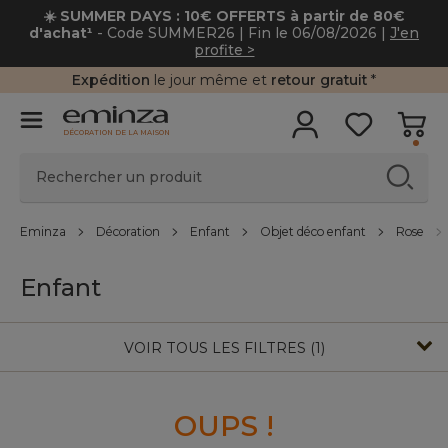
☀️ SUMMER DAYS : 10€ OFFERTS à partir de 80
d'achat¹
- Code SUMMER26 | Fin le 06/08/2026 |
J'en
profite >
Expédition
le jour même et
retour gratuit
*
DÉCORATION DE LA MAISON
Eminza
Décoration
Enfant
Objet déco enfant
Rose
Enfant
VOIR TOUS LES FILTRES (1)
OUPS !