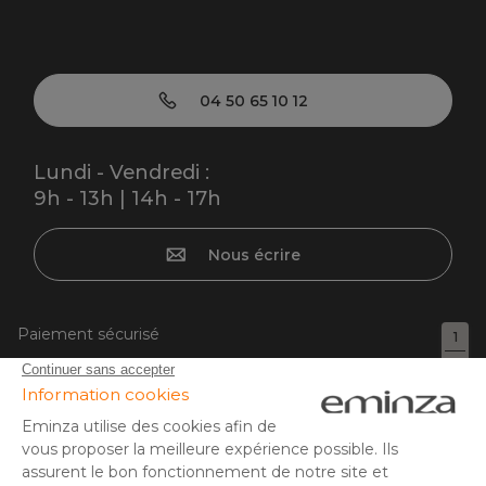
04 50 65 10 12
Lundi - Vendredi :
9h - 13h | 14h - 17h
Nous écrire
Paiement sécurisé
1
1
Carte bancaire, PayPal, virement bancaire, 3x ou 4x par CB
à partir de 50EUR, Google/Apple Pay.