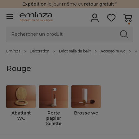
Expédition
le jour même et
retour gratuit
*
DÉCORATION DE LA MAISON
Eminza
Décoration
Déco salle de bain
Accessoire wc
R
Rouge
Abattant
Porte
Brosse wc
WC
papier
toilette