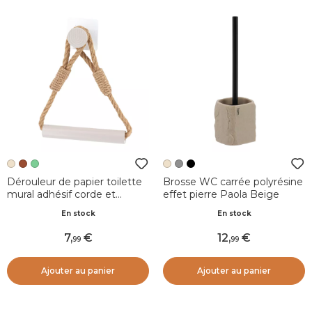
Dérouleur de papier toilette
Brosse WC carrée polyrésine
mural adhésif corde et
effet pierre Paola Beige
bambou Boho-Chic Beige
En stock
En stock
grège
7
,
12
,
99
99
Ajouter au panier
Ajouter au panier