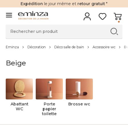
Expédition
le jour même et
retour gratuit
*
DÉCORATION DE LA MAISON
Eminza
Décoration
Déco salle de bain
Accessoire wc
B
Beige
Abattant
Porte
Brosse wc
WC
papier
toilette