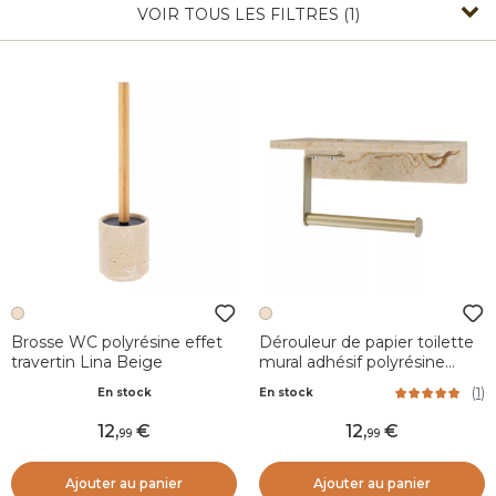
VOIR TOUS LES FILTRES (1)
Brosse WC polyrésine effet
Dérouleur de papier toilette
travertin Lina Beige
mural adhésif polyrésine
effet travertin Lina Beige
(
1
)
En stock
En stock
12
,
12
,
99
99
Ajouter au panier
Ajouter au panier