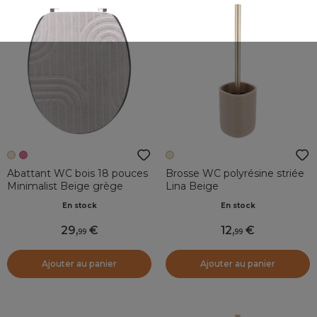
Abattant WC bois 18 pouces
Brosse WC polyrésine striée
Minimalist Beige grège
Lina Beige
En stock
En stock
29
,
12
,
99
99
Ajouter au panier
Ajouter au panier