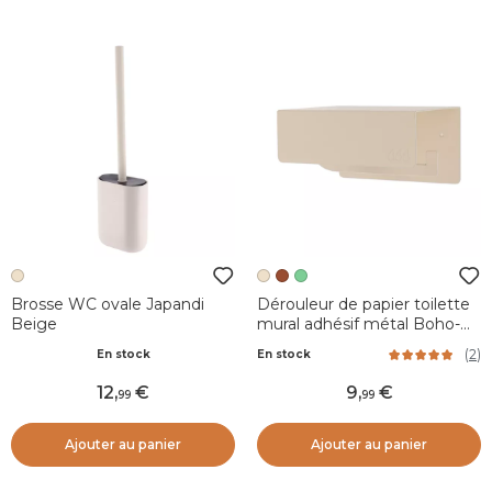
Brosse WC ovale Japandi
Dérouleur de papier toilette
Beige
mural adhésif métal Boho-
chic Beige grège
(
2
)
En stock
En stock
12
,
9
,
99
99
Ajouter au panier
Ajouter au panier