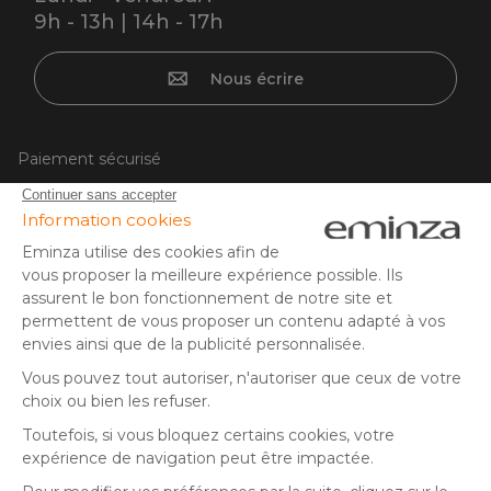
9h - 13h | 14h - 17h
Nous écrire
Paiement sécurisé
Carte bancaire, PayPal, virement bancaire, 3x ou 4x par CB
à partir de 50EUR, Google/Apple Pay.
Suivez-nous sur :
© Copyright 2025 Eminza | Tous droits réservés |
FRA
ESPAÑA
ITALIE