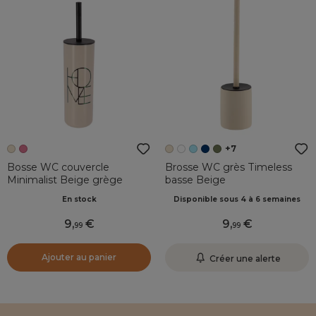
+7
Bosse WC couvercle
Brosse WC grès Timeless
Minimalist Beige grège
basse Beige
En stock
Disponible sous 4 à 6 semaines
9
,
9
,
99
99
Ajouter au panier
Créer une alerte