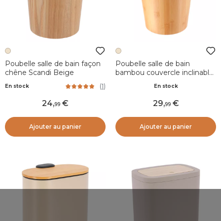
Poubelle salle de bain façon
Poubelle salle de bain
chêne Scandi Beige
bambou couvercle inclinable
Naturo Beige
(
1
)
En stock
En stock
24
,
29
,
99
99
Ajouter au panier
Ajouter au panier