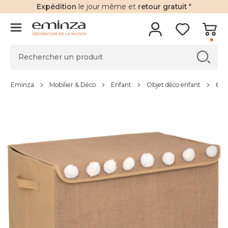
Expédition
le jour même et
retour gratuit
*
DÉCORATION DE LA MAISON
Eminza
Mobilier & Déco
Enfant
Objet déco enfant
Coff