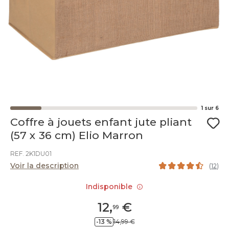
1
sur
6
Coffre à jouets enfant jute pliant
(57 x 36 cm) Elio Marron
REF. 2K1DU01
Voir la description
(
12
)
Indisponible
12
,
€
99
-13 %
14,99 €